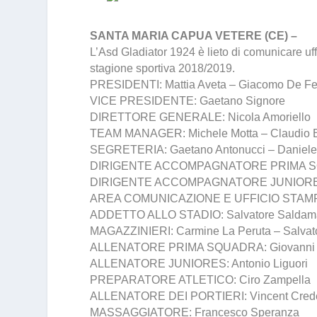
SANTA MARIA CAPUA VETERE (CE) –
L’Asd Gladiator 1924 è lieto di comunicare uff
stagione sportiva 2018/2019.
PRESIDENTI: Mattia Aveta – Giacomo De Fe
VICE PRESIDENTE: Gaetano Signore
DIRETTORE GENERALE: Nicola Amoriello
TEAM MANAGER: Michele Motta – Claudio B
SEGRETERIA: Gaetano Antonucci – Daniel
DIRIGENTE ACCOMPAGNATORE PRIMA SQU
DIRIGENTE ACCOMPAGNATORE JUNIORES:
AREA COMUNICAZIONE E UFFICIO STAMPA:
ADDETTO ALLO STADIO: Salvatore Saldam
MAGAZZINIERI: Carmine La Peruta – Salvato
ALLENATORE PRIMA SQUADRA: Giovanni 
ALLENATORE JUNIORES: Antonio Liguori
PREPARATORE ATLETICO: Ciro Zampella
ALLENATORE DEI PORTIERI: Vincent Cred
MASSAGGIATORE: Francesco Speranza