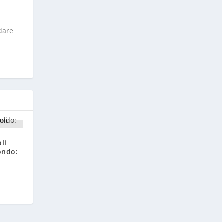
ndare
.
li
ondo: