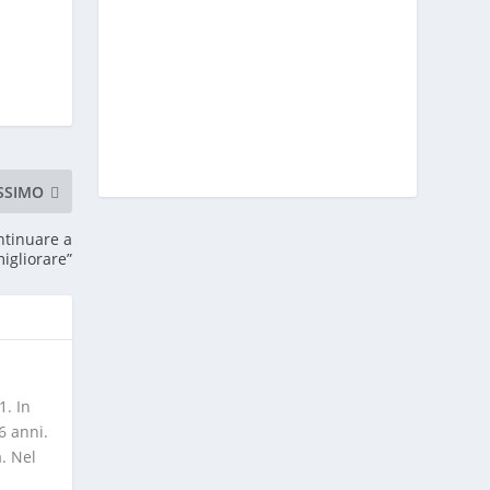
SSIMO
ntinuare a
igliorare”
1. In
6 anni.
a. Nel
l