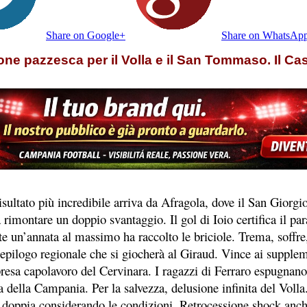
Share on Google+
Share on WhatsAp
ione pazzesca per il Volla e il San Tommaso. Il Ca
 risultato più incredibile arriva da Afragola, dove il San Giorg
 rimontare un doppio svantaggio. Il gol di Ioio certifica il par
e un’annata al massimo ha raccolto le briciole. Trema, soffre,
epilogo regionale che si giocherà al Giraud. Vince ai supplem
esa capolavoro del Cervinara. I ragazzi di Ferraro espugnano c
 della Campania. Per la salvezza, delusione infinita del Volla
doppia considerando le condizioni. Retrocessione shock anche