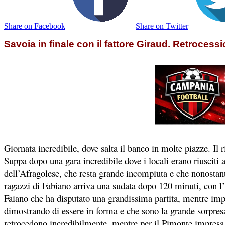
Share on Facebook
Share on Twitter
Savoia in finale con il fattore Giraud. Retrocess
Giornata incredibile, dove salta il banco in molte piazze. Il
Suppa dopo una gara incredibile dove i locali erano riusciti a
dell’Afragolese, che resta grande incompiuta e che nonostant
ragazzi di Fabiano arriva una sudata dopo 120 minuti, con l’
Faiano che ha disputato una grandissima partita, mentre impr
dimostrando di essere in forma e che sono la grande sorpresa
retrocedono incredibilmente, mentre per il Pimonte impresa 