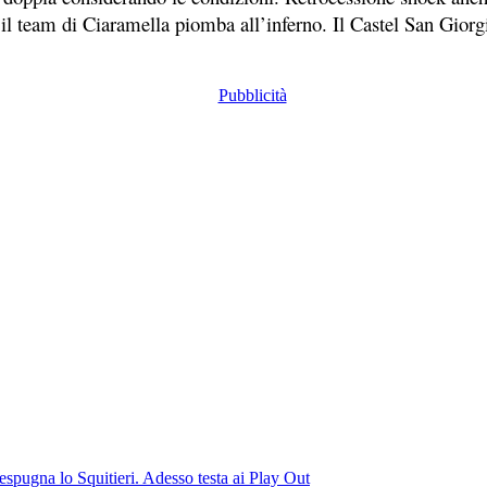
e il team di Ciaramella piomba all’inferno. Il Castel San Gior
espugna lo Squitieri. Adesso testa ai Play Out
di Principe