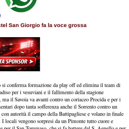
p
stel San Giorgio fa la voce grossa
io si conferma formazione da play off ed elimina il team di
adiso per i vesuviani e il fallimento della stagione
 ma il Savoia va avanti contro un coriaceo Procida e per i
entari dopo tanta sofferenza anche il Sorrento contro un
on autorità il campo della Battipagliese e volano in finale
. I locali vengono sorpresi da un Pimonte tutto cuore e
 per il San Tommaso, che si fa battere dal S. Agnello e per