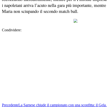
i napoletani arriva l’acuto nella gara più importante, mentr
Maria non sciupando il secondo match ball.
Condividere:
Precedente
La Sarnese chiude il campionato con una sconfitta: il Gela 
Prossimo
Cicciano epico, l’Albanova esce e Zippo dà l’addio a Casal 