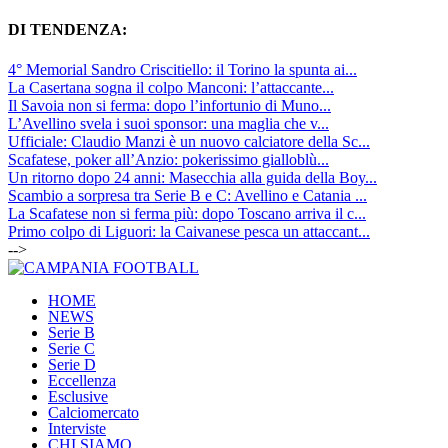
DI TENDENZA:
4° Memorial Sandro Criscitiello: il Torino la spunta ai...
La Casertana sogna il colpo Manconi: l’attaccante...
Il Savoia non si ferma: dopo l’infortunio di Muno...
L’Avellino svela i suoi sponsor: una maglia che v...
Ufficiale: Claudio Manzi è un nuovo calciatore della Sc...
Scafatese, poker all’Anzio: pokerissimo gialloblù...
Un ritorno dopo 24 anni: Masecchia alla guida della Boy...
Scambio a sorpresa tra Serie B e C: Avellino e Catania ...
La Scafatese non si ferma più: dopo Toscano arriva il c...
Primo colpo di Liguori: la Caivanese pesca un attaccant...
-->
HOME
NEWS
Serie B
Serie C
Serie D
Eccellenza
Esclusive
Calciomercato
Interviste
CHI SIAMO