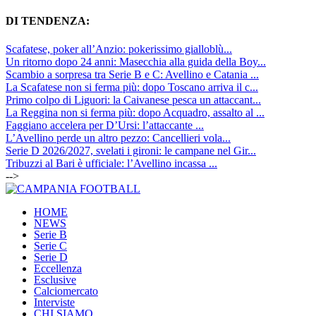
DI TENDENZA:
Scafatese, poker all’Anzio: pokerissimo gialloblù...
Un ritorno dopo 24 anni: Masecchia alla guida della Boy...
Scambio a sorpresa tra Serie B e C: Avellino e Catania ...
La Scafatese non si ferma più: dopo Toscano arriva il c...
Primo colpo di Liguori: la Caivanese pesca un attaccant...
La Reggina non si ferma più: dopo Acquadro, assalto al ...
Faggiano accelera per D’Ursi: l’attaccante ...
L’Avellino perde un altro pezzo: Cancellieri vola...
Serie D 2026/2027, svelati i gironi: le campane nel Gir...
Tribuzzi al Bari è ufficiale: l’Avellino incassa ...
-->
HOME
NEWS
Serie B
Serie C
Serie D
Eccellenza
Esclusive
Calciomercato
Interviste
CHI SIAMO