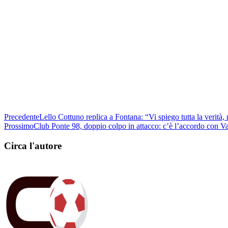
Precedente
Lello Cottuno replica a Fontana: “Vi spiego tutta la verità,
Prossimo
Club Ponte 98, doppio colpo in attacco: c’è l’accordo con V
Circa l'autore