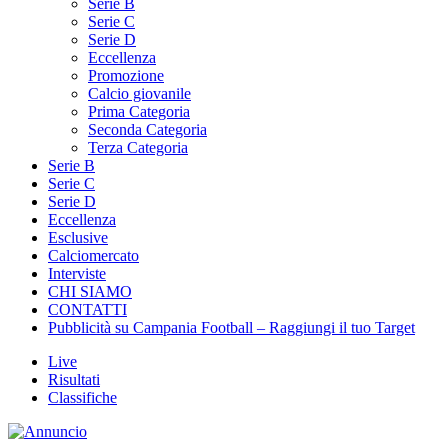
Serie B
Serie C
Serie D
Eccellenza
Promozione
Calcio giovanile
Prima Categoria
Seconda Categoria
Terza Categoria
Serie B
Serie C
Serie D
Eccellenza
Esclusive
Calciomercato
Interviste
CHI SIAMO
CONTATTI
Pubblicità su Campania Football – Raggiungi il tuo Target
Live
Risultati
Classifiche