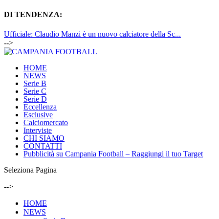
DI TENDENZA:
Ufficiale: Claudio Manzi è un nuovo calciatore della Sc...
-->
HOME
NEWS
Serie B
Serie C
Serie D
Eccellenza
Esclusive
Calciomercato
Interviste
CHI SIAMO
CONTATTI
Pubblicità su Campania Football – Raggiungi il tuo Target
Seleziona Pagina
-->
HOME
NEWS