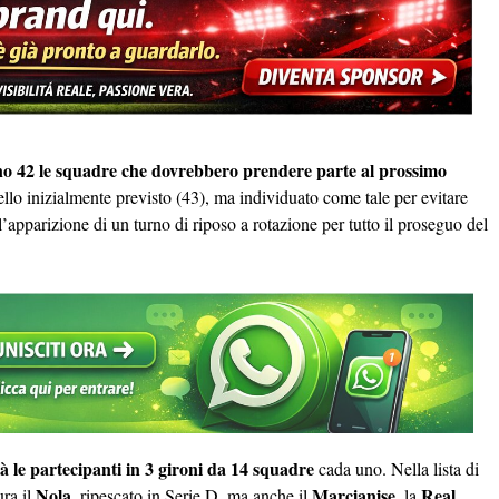
no 42 le squadre che dovrebbero prendere parte al prossimo
llo inizialmente previsto (43), ma individuato come tale per evitare
 l’apparizione di un turno di riposo a rotazione per tutto il proseguo del
à le partecipanti in 3 gironi da 14 squadre
cada uno. Nella lista di
Nola
Marcianise
Real
ura il
, ripescato in Serie D, ma anche il
, la