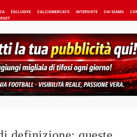
ZA
ESCLUSIVE
CALCIOMERCATO
INTERVISTE
CHI SIAMO
CO
ARGET
di definizione: queste