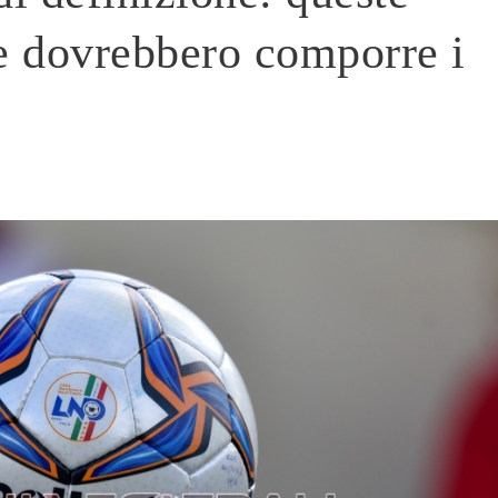
he dovrebbero comporre i
i