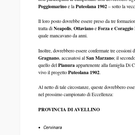
Poggiomarino
Puteolana 1902
e la
– sotto la vecc
Il loro posto dovrebbe essere preso da tre formazi
Neapolis
Ottaviano
Forza e Coraggio
tratta di
,
e
quale mancavano da anni.
Inoltre, dovrebbero essere confermate tre cessioni d
Gragnano
San Marzano
, accasatosi al
; il second
Pianura
quello del
appartenente alla famiglia Di Co
Puteolana 1902
vivo il progetto
.
Al netto di tale circostanze, queste dovrebbero ess
nel prossimo campionato di Eccellenza:
PROVINCIA DI AVELLINO
Cervinara