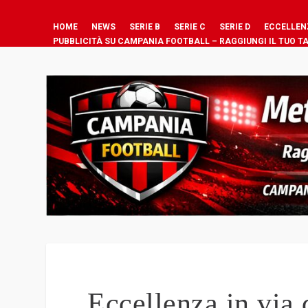
HOME
NEWS
SERIE B
SERIE C
SERIE D
ECCELLEN
PUBBLICITÀ SU CAMPANIA FOOTBALL – RAGGIUNGI IL TUO T
Eccellenza in via 