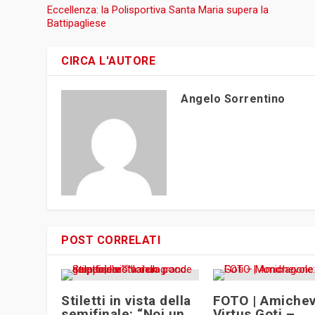
Eccellenza: la Polisportiva Santa Maria supera la
Battipagliese
CIRCA L'AUTORE
Angelo Sorrentino
POST CORRELATI
Stiletti in vista della
FOTO | Amichev
semifinale: “Noi un
Virtus Goti –