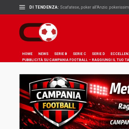
DI TENDENZA:
Scafatese, poker all’Anzio: pokerissimo
HOME
NEWS
SERIE B
SERIE C
SERIE D
ECCELLEN
PUBBLICITÀ SU CAMPANIA FOOTBALL – RAGGIUNGI IL TUO T