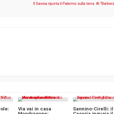
Il Savoia riporta il Palermo sulla terra. Al “Barber
ole:
Via vai in casa
Sannino-Cirelli: il
Mondragone:
Casoria inguaia il