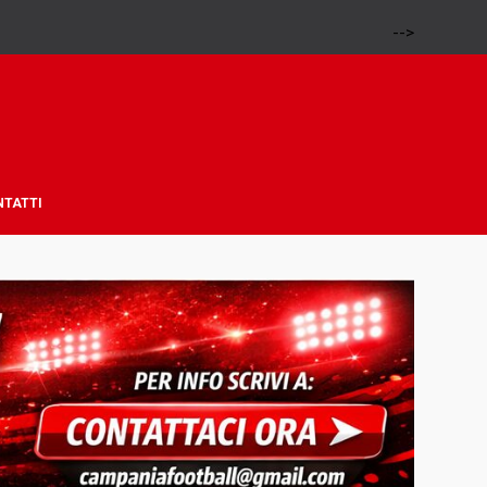
-->
NTATTI