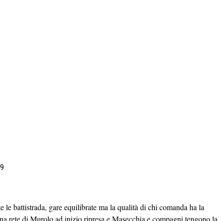
49
le battistrada, gare equilibrate ma la qualità di chi comanda ha la
na rete di Murolo ad inizio ripresa e Masecchia e compagni tengono la