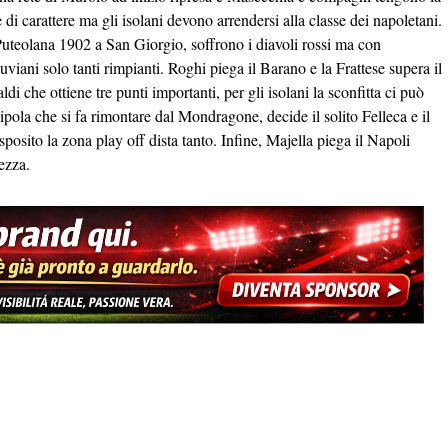
e di carattere ma gli isolani devono arrendersi alla classe dei napoletani.
Puteolana 1902 a San Giorgio, soffrono i diavoli rossi ma con
uviani solo tanti rimpianti. Roghi piega il Barano e la Frattese supera il
 che ottiene tre punti importanti, per gli isolani la sconfitta ci può
pola che si fa rimontare dal Mondragone, decide il solito Felleca e il
posito la zona play off dista tanto. Infine, Majella piega il Napoli
lvezza.