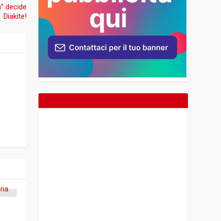
a” decide
Diakite!