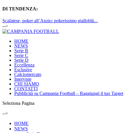
DI TENDENZA:
Scafatese, poker all’Anzio: pokerissimo gialloblù...
-->
HOME
NEWS
Serie B
Serie C
Serie D
Eccellenza
Esclusive
Calciomercato
Interviste
CHI SIAMO
CONTATTI
Pubblicità su Campania Football – Raggiungi il tuo Target
Seleziona Pagina
-->
HOME
NEWS