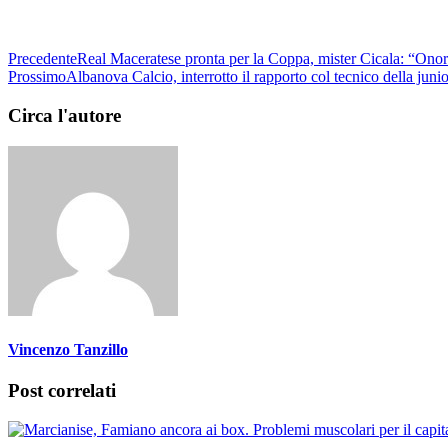
Precedente
Real Maceratese pronta per la Coppa, mister Cicala: “On
Prossimo
Albanova Calcio, interrotto il rapporto col tecnico della juni
Circa l'autore
Vincenzo Tanzillo
Post correlati