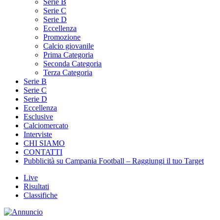
Serie B
Serie C
Serie D
Eccellenza
Promozione
Calcio giovanile
Prima Categoria
Seconda Categoria
Terza Categoria
Serie B
Serie C
Serie D
Eccellenza
Esclusive
Calciomercato
Interviste
CHI SIAMO
CONTATTI
Pubblicità su Campania Football – Raggiungi il tuo Target
Live
Risultati
Classifiche