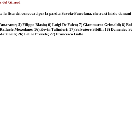
ia del Giraud
 la lista dei convocati per la partita Savoia-Puteolana, che avrà inizio domani 
 Amarante; 5) Filippo Blasio; 6) Luigi De Falco; 7) Giammarco Grimaldi; 8) Ro
ffaele Moxedano; 16) Kevin Tulimieri; 17) Salvatore Sibilli; 18) Domenico Sti
artinelli; 26) Felice Prevete; 27) Francesco Gallo.