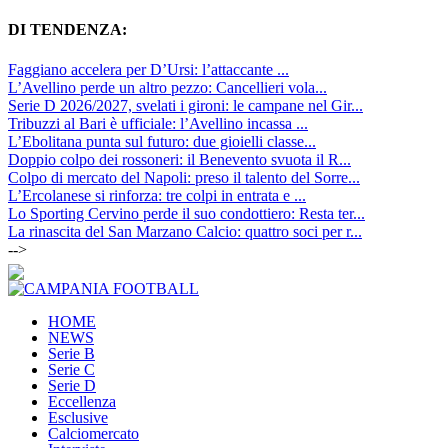
DI TENDENZA:
Faggiano accelera per D’Ursi: l’attaccante ...
L’Avellino perde un altro pezzo: Cancellieri vola...
Serie D 2026/2027, svelati i gironi: le campane nel Gir...
Tribuzzi al Bari è ufficiale: l’Avellino incassa ...
L’Ebolitana punta sul futuro: due gioielli classe...
Doppio colpo dei rossoneri: il Benevento svuota il R...
Colpo di mercato del Napoli: preso il talento del Sorre...
L’Ercolanese si rinforza: tre colpi in entrata e ...
Lo Sporting Cervino perde il suo condottiero: Resta ter...
La rinascita del San Marzano Calcio: quattro soci per r...
-->
HOME
NEWS
Serie B
Serie C
Serie D
Eccellenza
Esclusive
Calciomercato