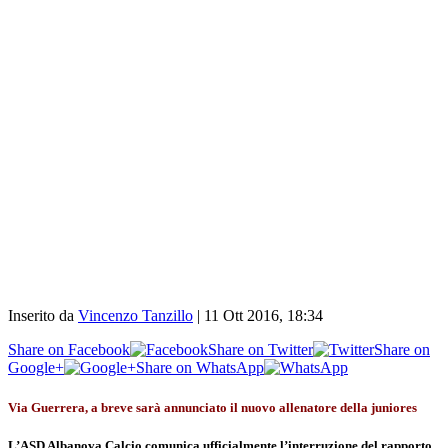
Inserito da
Vincenzo Tanzillo
|
11 Ott 2016, 18:34
Share on Facebook
Share on Twitter
Share on
Google+
Share on WhatsApp
Via Guerrera, a breve sarà annunciato il nuovo allenatore della juniores
L’ASD Albanova Calcio comunica ufficialmente l’interruzione del rapporto