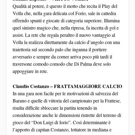
Qualità al potere, è questo il motto che recita il Play del
Volla che, nella gara delicata col Forio, sale in cattedra
offrendo spunti e giocate di categoria superiore. Illumina
quel sinistro magico che, nella ripresa, fa incetta di gol e
assist. La rete che regala peraltro il nuovo vantaggio al
Volla la realizza direttamente da calcio d’angolo con una
traiettoria sul secondo palo che inganna il portiere
avversario e sempre da corner arriva poco più tardi il
traversone comodo comodo che Di Palma deve solo
appoggiare in rete.
Claudio Costanzo – FRATTAMAGGIORE CALCIO
In una gara non facile per le motivazioni di salvezza del
Barano e quelle di vittoria del campionato per la Frattese,
risulta difficile sbloccare la partita tenendo in
considerazione anche le dimensioni ristrette del terreno di
gioco del “Don Luigi di Iorio”. Così determinante è
l’apporto di capitan Costanzo, lottatore in mediana e
rifinitore di tante giocate offensive, specie su palla inattiva