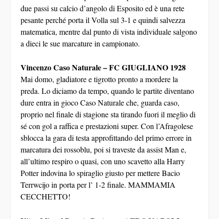
due passi su calcio d’angolo di Esposito ed è una rete
pesante perché porta il Volla sul 3-1 e quindi salvezza
matematica, mentre dal punto di vista individuale salgono
a dieci le sue marcature in campionato.
Vincenzo Caso Naturale – FC GIUGLIANO 1928
Mai domo, gladiatore e tigrotto pronto a mordere la
preda. Lo diciamo da tempo, quando le partite diventano
dure entra in gioco Caso Naturale che, guarda caso,
proprio nel finale di stagione sta tirando fuori il meglio di
sé con gol a raffica e prestazioni super. Con l’Afragolese
sblocca la gara di testa approfittando del primo errore in
marcatura dei rossoblu, poi si traveste da assist Man e,
all’ultimo respiro o quasi, con uno scavetto alla Harry
Potter indovina lo spiraglio giusto per mettere Bacio
Terrwcijo in porta per l’ 1-2 finale. MAMMAMIA
CECCHETTO!
Vitor Miguel Duarte Pestana – AFRO NAPOLI