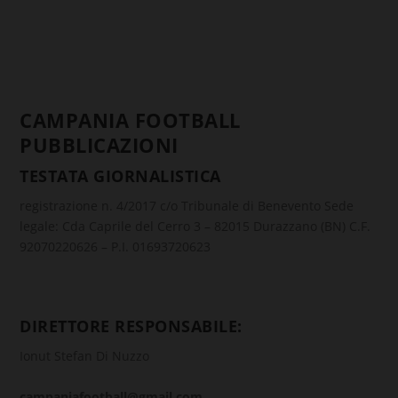
CAMPANIA FOOTBALL
PUBBLICAZIONI
TESTATA GIORNALISTICA
registrazione n. 4/2017 c/o Tribunale di Benevento Sede
legale: Cda Caprile del Cerro 3 – 82015 Durazzano (BN) C.F.
92070220626 – P.I. 01693720623
DIRETTORE RESPONSABILE:
Ionut Stefan Di Nuzzo
campaniafootball@gmail.com