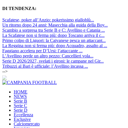
DI TENDENZA:
Scafatese, poker all’Anzio: pokerissimo gialloblù...
Un ritorno dopo 24 anni: Masecchia alla guida della Boy...
Scambio a sorpresa tra Serie B e C: Avellino e Catania ...
La Scafatese non si ferma più: dopo Toscano arriva il c...
Primo colpo di Liguori: la Caivanese pesca un attaccant...
La Reggina non si ferma più: dopo Acquadro, assalto al ...
Faggiano accelera per D’Ursi: l’attaccante ...
L’Avellino perde un altro pezzo: Cancellieri vola...
Serie D 2026/2027, svelati i gironi: le campane nel Gir...
Tribuzzi al Bari è ufficiale: l’Avellino incassa ...
-->
HOME
NEWS
Serie B
Serie C
Serie D
Eccellenza
Esclusive
Calciomercato