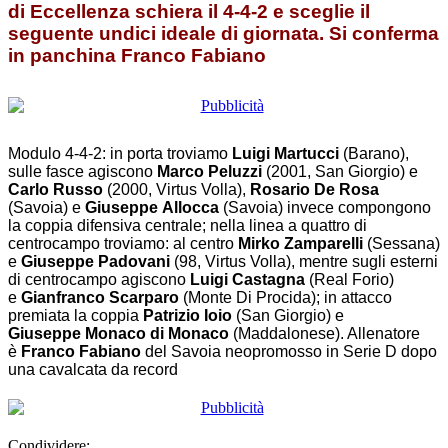
di Eccellenza schiera il 4-4-2 e sceglie il
seguente undici ideale di giornata. Si conferma
in panchina Franco Fabiano
Modulo 4-4-2: in porta troviamo
Luigi
Martucci
(Barano),
sulle fasce agiscono
Marco
Peluzzi
(2001, San Giorgio) e
Carlo
Russo
(2000, Virtus Volla),
Rosario
De Rosa
(Savoia) e
Giuseppe
Allocca
(Savoia) invece compongono
la coppia difensiva centrale; nella linea a quattro di
centrocampo troviamo: al centro
Mirko
Zamparelli
(Sessana)
e
Giuseppe
Padovani
(98, Virtus Volla), mentre sugli esterni
di centrocampo agiscono
Luigi
Castagna
(Real Forio)
e
Gianfranco
Scarparo
(Monte Di Procida); in attacco
premiata la coppia
Patrizio
Ioio
(San Giorgio) e
Giuseppe
Monaco di Monaco
(Maddalonese). Allenatore
è
Franco Fabiano
del Savoia neopromosso in Serie D dopo
una cavalcata da record
Condividere: