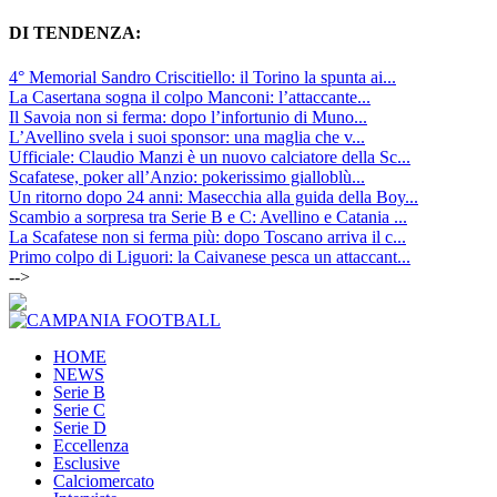
DI TENDENZA:
4° Memorial Sandro Criscitiello: il Torino la spunta ai...
La Casertana sogna il colpo Manconi: l’attaccante...
Il Savoia non si ferma: dopo l’infortunio di Muno...
L’Avellino svela i suoi sponsor: una maglia che v...
Ufficiale: Claudio Manzi è un nuovo calciatore della Sc...
Scafatese, poker all’Anzio: pokerissimo gialloblù...
Un ritorno dopo 24 anni: Masecchia alla guida della Boy...
Scambio a sorpresa tra Serie B e C: Avellino e Catania ...
La Scafatese non si ferma più: dopo Toscano arriva il c...
Primo colpo di Liguori: la Caivanese pesca un attaccant...
-->
HOME
NEWS
Serie B
Serie C
Serie D
Eccellenza
Esclusive
Calciomercato