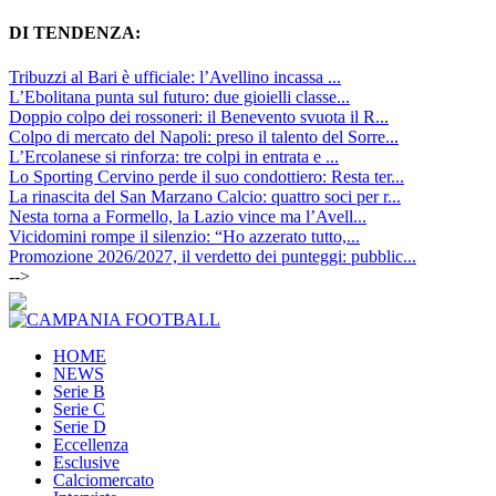
DI TENDENZA:
Tribuzzi al Bari è ufficiale: l’Avellino incassa ...
L’Ebolitana punta sul futuro: due gioielli classe...
Doppio colpo dei rossoneri: il Benevento svuota il R...
Colpo di mercato del Napoli: preso il talento del Sorre...
L’Ercolanese si rinforza: tre colpi in entrata e ...
Lo Sporting Cervino perde il suo condottiero: Resta ter...
La rinascita del San Marzano Calcio: quattro soci per r...
Nesta torna a Formello, la Lazio vince ma l’Avell...
Vicidomini rompe il silenzio: “Ho azzerato tutto,...
Promozione 2026/2027, il verdetto dei punteggi: pubblic...
-->
HOME
NEWS
Serie B
Serie C
Serie D
Eccellenza
Esclusive
Calciomercato