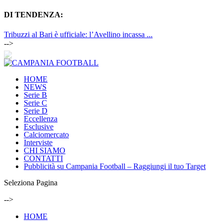
DI TENDENZA:
Tribuzzi al Bari è ufficiale: l’Avellino incassa ...
-->
HOME
NEWS
Serie B
Serie C
Serie D
Eccellenza
Esclusive
Calciomercato
Interviste
CHI SIAMO
CONTATTI
Pubblicità su Campania Football – Raggiungi il tuo Target
Seleziona Pagina
-->
HOME