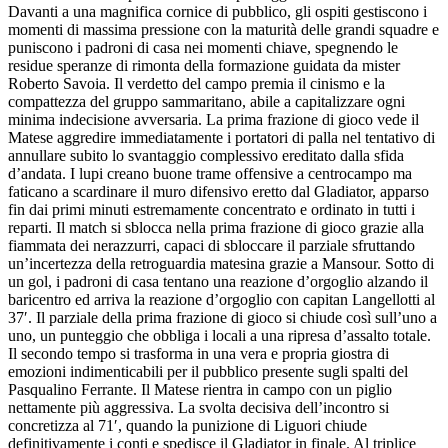
Davanti a una magnifica cornice di pubblico, gli ospiti gestiscono i
momenti di massima pressione con la maturità delle grandi squadre e
puniscono i padroni di casa nei momenti chiave, spegnendo le
residue speranze di rimonta della formazione guidata da mister
Roberto Savoia. Il verdetto del campo premia il cinismo e la
compattezza del gruppo sammaritano, abile a capitalizzare ogni
minima indecisione avversaria. La prima frazione di gioco vede il
Matese aggredire immediatamente i portatori di palla nel tentativo di
annullare subito lo svantaggio complessivo ereditato dalla sfida
d’andata. I lupi creano buone trame offensive a centrocampo ma
faticano a scardinare il muro difensivo eretto dal Gladiator, apparso
fin dai primi minuti estremamente concentrato e ordinato in tutti i
reparti. Il match si sblocca nella prima frazione di gioco grazie alla
fiammata dei nerazzurri, capaci di sbloccare il parziale sfruttando
un’incertezza della retroguardia matesina grazie a Mansour. Sotto di
un gol, i padroni di casa tentano una reazione d’orgoglio alzando il
baricentro ed arriva la reazione d’orgoglio con capitan Langellotti al
37′. Il parziale della prima frazione di gioco si chiude così sull’uno a
uno, un punteggio che obbliga i locali a una ripresa d’assalto totale.
Il secondo tempo si trasforma in una vera e propria giostra di
emozioni indimenticabili per il pubblico presente sugli spalti del
Pasqualino Ferrante. Il Matese rientra in campo con un piglio
nettamente più aggressiva. La svolta decisiva dell’incontro si
concretizza al 71′, quando la punizione di Liguori chiude
definitivamente i conti e spedisce il Gladiator in finale. Al triplice