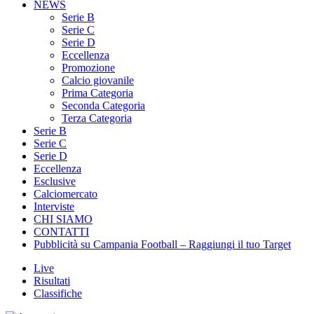
NEWS
Serie B
Serie C
Serie D
Eccellenza
Promozione
Calcio giovanile
Prima Categoria
Seconda Categoria
Terza Categoria
Serie B
Serie C
Serie D
Eccellenza
Esclusive
Calciomercato
Interviste
CHI SIAMO
CONTATTI
Pubblicità su Campania Football – Raggiungi il tuo Target
Live
Risultati
Classifiche