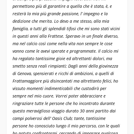
permettono più di garantire a quella che è stata, è, e
resterà la mia più grande passione, l’ impegno e la
dedizione che merita.
Lo devo a me stesso, alla mia
famiglia, a tutti gli splendidi tifosi che mi sono stati vicini
in questi anni alla Frattese.
Speravo in un finale diverso,
ma nel calcio così come nella vita non sempre le cose
vanno come le avevi sperate e programmate.
Il calcio mi
ha regalato tantissime gioie ed altrettanti dolori, ma
smetto senza reali rimpianti;
Dagli anni della giovinezza
di Genova, spensierati e ricchi di ambizioni, a quelli di
Frattamaggiore più disincantati ma altrettanto felici, ho
vissuto momenti indimenticabili che custodirò per
sempre nel mio cuore.
Vorrei poter abbracciare e
ringraziare tutte le persone che ho incontrato durante
questo meraviglioso viaggio durato 30 anni partito dai
campi polverosi dell’ Oasis Club; tante, tantissime
persone ho conosciuto lungo il mio percorso, con le quali
ho potuto confrontarmi, cercando di imparare qualcosa