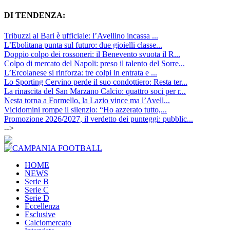
DI TENDENZA:
Tribuzzi al Bari è ufficiale: l’Avellino incassa ...
L’Ebolitana punta sul futuro: due gioielli classe...
Doppio colpo dei rossoneri: il Benevento svuota il R...
Colpo di mercato del Napoli: preso il talento del Sorre...
L’Ercolanese si rinforza: tre colpi in entrata e ...
Lo Sporting Cervino perde il suo condottiero: Resta ter...
La rinascita del San Marzano Calcio: quattro soci per r...
Nesta torna a Formello, la Lazio vince ma l’Avell...
Vicidomini rompe il silenzio: “Ho azzerato tutto,...
Promozione 2026/2027, il verdetto dei punteggi: pubblic...
-->
HOME
NEWS
Serie B
Serie C
Serie D
Eccellenza
Esclusive
Calciomercato