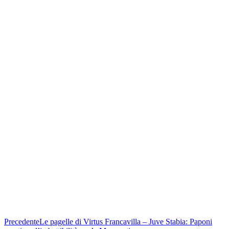
Precedente
Le pagelle di Virtus Francavilla – Juve Stabia: Paponi