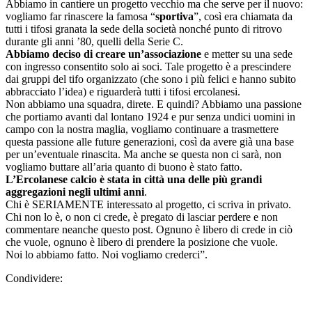
Abbiamo in cantiere un progetto vecchio ma che serve per il nuovo:
vogliamo far rinascere la famosa “
sportiva
”, così era chiamata da
tutti i tifosi granata la sede della società nonché punto di ritrovo
durante gli anni ’80, quelli della Serie C.
Abbiamo deciso di creare un’associazione
e metter su una sede
con ingresso consentito solo ai soci. Tale progetto è a prescindere
dai gruppi del tifo organizzato (che sono i più felici e hanno subito
abbracciato l’idea) e riguarderà tutti i tifosi ercolanesi.
Non abbiamo una squadra, direte. E quindi? Abbiamo una passione
che portiamo avanti dal lontano 1924 e pur senza undici uomini in
campo con la nostra maglia, vogliamo continuare a trasmettere
questa passione alle future generazioni, così da avere già una base
per un’eventuale rinascita. Ma anche se questa non ci sarà, non
vogliamo buttare all’aria quanto di buono è stato fatto.
L’Ercolanese calcio è stata in città una delle più grandi
aggregazioni negli ultimi anni
.
Chi è SERIAMENTE interessato al progetto, ci scriva in privato.
Chi non lo è, o non ci crede, è pregato di lasciar perdere e non
commentare neanche questo post. Ognuno è libero di crede in ciò
che vuole, ognuno è libero di prendere la posizione che vuole.
Noi lo abbiamo fatto. Noi vogliamo crederci”.
Condividere: