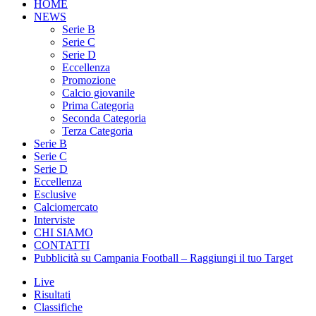
HOME
NEWS
Serie B
Serie C
Serie D
Eccellenza
Promozione
Calcio giovanile
Prima Categoria
Seconda Categoria
Terza Categoria
Serie B
Serie C
Serie D
Eccellenza
Esclusive
Calciomercato
Interviste
CHI SIAMO
CONTATTI
Pubblicità su Campania Football – Raggiungi il tuo Target
Live
Risultati
Classifiche