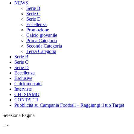
NEWS
Serie B
Serie C
Serie D
Eccellenza
Promozione
Calcio giovanile
Prima Categoria
Seconda Categoria
Terza Categoria
Serie B
Serie C
Serie D
Eccellenza
Esclusive
Calciomercato
Interviste
CHI SIAMO
CONTATTI
Pubblicità su Campania Football – Raggiungi il tuo Target
Seleziona Pagina
-->