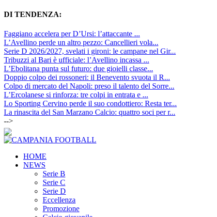
DI TENDENZA:
Faggiano accelera per D’Ursi: l’attaccante ...
L’Avellino perde un altro pezzo: Cancellieri vola...
Serie D 2026/2027, svelati i gironi: le campane nel Gir...
Tribuzzi al Bari è ufficiale: l’Avellino incassa ...
L’Ebolitana punta sul futuro: due gioielli classe...
Doppio colpo dei rossoneri: il Benevento svuota il R...
Colpo di mercato del Napoli: preso il talento del Sorre...
L’Ercolanese si rinforza: tre colpi in entrata e ...
Lo Sporting Cervino perde il suo condottiero: Resta ter...
La rinascita del San Marzano Calcio: quattro soci per r...
-->
HOME
NEWS
Serie B
Serie C
Serie D
Eccellenza
Promozione