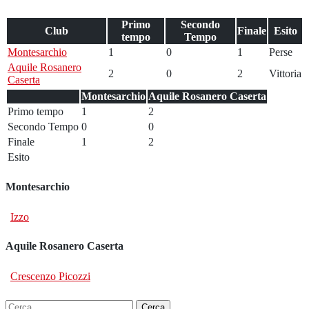
Primo
Secondo
Club
Finale
Esito
tempo
Tempo
Montesarchio
1
0
1
Perse
Aquile Rosanero
2
0
2
Vittoria
Caserta
Montesarchio
Aquile Rosanero Caserta
Primo tempo
1
2
Secondo Tempo
0
0
Finale
1
2
Esito
Montesarchio
Izzo
Aquile Rosanero Caserta
Crescenzo Picozzi
Ricerca