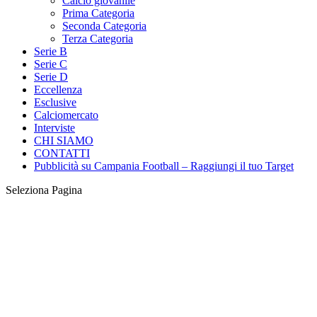
Calcio giovanile
Prima Categoria
Seconda Categoria
Terza Categoria
Serie B
Serie C
Serie D
Eccellenza
Esclusive
Calciomercato
Interviste
CHI SIAMO
CONTATTI
Pubblicità su Campania Football – Raggiungi il tuo Target
Seleziona Pagina