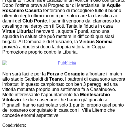
Dopo l’ottima prova al Progreditur di Marcianise, le
Aquile
Rosanero Caserta
tenteranno di raccogliere tutto il buono
ottenuto degli ultimi incontri per sbloccare la classifica ai
danni del
Club Ponte
. I sanniti vengono dal clamoroso ko
casalingo nel derby con il Goti. Tanta la fiducia in casa
Virtus Liburia
: i neroverdi, a quota 7 punti, sono una
squadra in salute che può mettere in difficoltà qualsiasi
brigata. Al Comunale di Brusciano, la
Viribus Somma
proverà a ripetersi dopo la doppia vittoria in Coppa
Promozione proprio contro la Liburia.
Non sarà facile per la
Forza e Coraggio
affrontare il match
allo stadio Garibaldi di
Teano
. I padroni di casa sono ancora
imbattuti in questo campionato con ben 3 pareggi ed una
vittoria maturata proprio una settimana fa a Casalnuovo.
Molto interessante l’appuntamento tra
Montesarchio
–
Vitulazio
: le due casertane che hanno già giocato al
Pignatelli hanno racimolato solo 1 punto, proprio quel punto
dei rosanero conquistato in casa con il Villa Literno che
concede enormi aspettative.
Condividere: