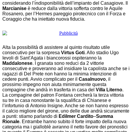
Marcianise
è reduce dalla vittoria sofferta contro le Aquile
Rosanero, per l’Hermes pareggio pirotecnico con il Forza e
Coraggio che ha iniettato nuova fiducia.
Alta la possibilità di assistere al quinto risultato utile
consecutivo per la sorpresa
Virtus Goti
. Allo stadio Ugo
Ievoli di Sant’Agata i biancorossi ospiteranno la
Maddalonese
. I granata sono reduci da 2 vittorie
consecutive e proveranno ad insidiare la capolista anche se i
ragazzi di Del Prete non hanno la minima intenzione di
cedere punti. Avvio complicato per il
Casalnuovo
, il
prossimo impegno non aiuta minimamente questa
compagine che andrà in trasferta in casa del
Villa
Literno
.
La compagine del patron Fontana cercherà la terza vittoria
su tre in casa nonostante la squalifica di Chianese e
l’infortunio di Antonio Insigne. Anche se non hanno espresso
il calcio migliore del girone, uno delle due andrà sicuramente
a punti: stiamo parlando di
Edilmer Cardito
–
Summa
Rionale
. Entrambe hanno subito il forte impatto della nuova
categoria ma i gialloblè avranno il netto favore dei pronostici
in quanto il Summa è cascato in un vortice molto complicato.