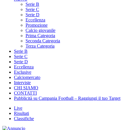
Serie C
Serie D
Eccellenza
Promozione
Calcio giovanile
Prima Categoria
Seconda Categoria
Terza Categoria
Serie B
Serie C
Serie D
Eccellenza
Esclusive
Calciomercato
Interviste
CHI SIAMO
CONTATTI
Pubblicità su Campania Football – Raggiungi il tuo Target
Live
Risultati
Classifiche