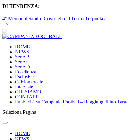
DI TENDENZA:
4° Memorial Sandro Criscitiello: il Torino la spunta ai...
-->
HOME
NEWS
Serie B
Serie C
Serie D
Eccellenza
Esclusive
Calciomercato
Interviste
CHI SIAMO
CONTATTI
Pubblicità su Campania Football – Raggiungi il tuo Target
Seleziona Pagina
-->
HOME
NEWS
Serie B