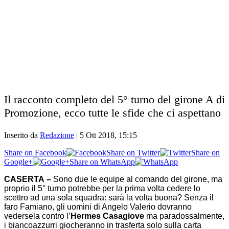
Il racconto completo del 5° turno del girone A di
Promozione, ecco tutte le sfide che ci aspettano
Inserito da
Redazione
|
5 Ott 2018, 15:15
Share on Facebook
Share on Twitter
Share on
Google+
Share on WhatsApp
CASERTA
–
Sono due le equipe al comando del girone, ma
proprio il 5° turno potrebbe per la prima volta cedere lo
scettro ad una sola squadra: sarà la volta buona? Senza il
faro Famiano, gli uomini di Angelo Valerio dovranno
vedersela contro l’
Hermes Casagiove
ma paradossalmente,
i biancoazzurri giocheranno in trasferta solo sulla carta
considerando l’indisponibilità dell’impianto del Casagiove. Il