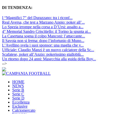
DI TENDENZA:
I “Magnifici 7” del Durazzano: tra i riconf...
Real Aversa, che test a Marzano Appio: poker all’...
Lo Spezia irrompe nella corsa a D’Ursi: assalto a...
4° Memorial Sandro Criscitiello: il Torino la spunta ai...
La Casertana sogna il colpo Manconi: l’attaccante...
Il Savoia non si ferma: dopo l’infortunio di Muno...
L’Avellino svela i suoi sponsor: una maglia che v...
Ufficiale: Claudio Manzi è un nuovo calciatore della Sc...
Scafatese, poker all’Anzio: pokerissimo gialloblù...
Un ritorno dopo 24 anni: Masecchia alla guida della Boy...
-->
HOME
NEWS
Serie B
Serie C
Serie D
Eccellenza
Esclusive
Calciomercato