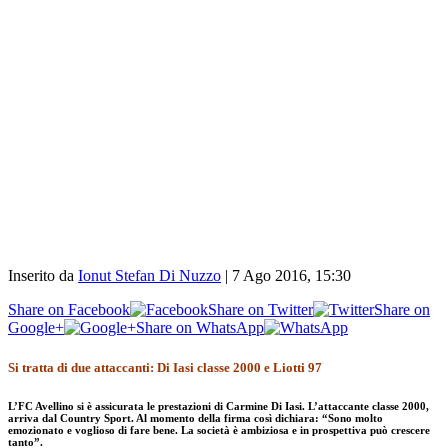
Inserito da
Ionut Stefan Di Nuzzo
|
7 Ago 2016, 15:30
Share on Facebook
Share on Twitter
Share on
Google+
Share on WhatsApp
Si tratta di due attaccanti: Di Iasi classe 2000 e Liotti 97
L’FC Avellino si è assicurata le prestazioni di Carmine Di Iasi. L’attaccante classe 2000,
arriva dal Country Sport. Al momento della firma così dichiara: “Sono molto
emozionato e voglioso di fare bene. La società è ambiziosa e in prospettiva può crescere
tanto”.