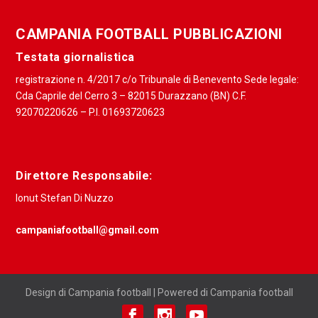
CAMPANIA FOOTBALL PUBBLICAZIONI
Testata giornalistica
registrazione n. 4/2017 c/o Tribunale di Benevento Sede legale:
Cda Caprile del Cerro 3 – 82015 Durazzano (BN) C.F.
92070220626 – P.I. 01693720623
Direttore Responsabile:
Ionut Stefan Di Nuzzo
campaniafootball@gmail.com
Design di Campania football | Powered di Campania football