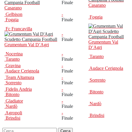
Finale
Casarano
Casarano
Gelbison
-
Foggia
Foggia
Finale
Fc Francavilla
-
Finale
Grumentum Val
Grumentum Val D’Agri
D’Agri
Nocerina
-
Taranto
Taranto
Finale
Gravina
-
Audace Cerignola
Audace Cerignola
Finale
Team Altamura
-
Sorrento
Sorrento
Finale
Fidelis Andria
-
Bitonto
Bitonto
Finale
Gladiator
-
Nardò
Nardò
Finale
Agropoli
-
Brindisi
Brindisi
Finale
Ricerca