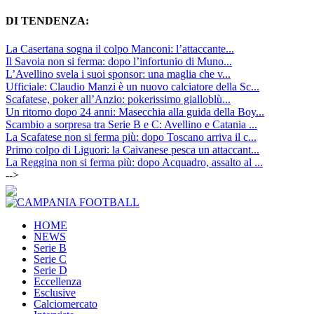
DI TENDENZA:
La Casertana sogna il colpo Manconi: l’attaccante...
Il Savoia non si ferma: dopo l’infortunio di Muno...
L’Avellino svela i suoi sponsor: una maglia che v...
Ufficiale: Claudio Manzi è un nuovo calciatore della Sc...
Scafatese, poker all’Anzio: pokerissimo gialloblù...
Un ritorno dopo 24 anni: Masecchia alla guida della Boy...
Scambio a sorpresa tra Serie B e C: Avellino e Catania ...
La Scafatese non si ferma più: dopo Toscano arriva il c...
Primo colpo di Liguori: la Caivanese pesca un attaccant...
La Reggina non si ferma più: dopo Acquadro, assalto al ...
-->
HOME
NEWS
Serie B
Serie C
Serie D
Eccellenza
Esclusive
Calciomercato