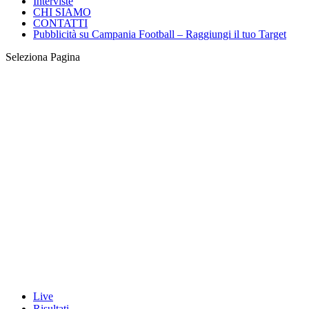
Interviste
CHI SIAMO
CONTATTI
Pubblicità su Campania Football – Raggiungi il tuo Target
Seleziona Pagina
Live
Risultati