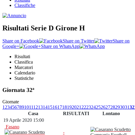
Classifiche
Risultati Serie D Girone H
Share on Facebook
Share on Twitter
Share on
Google+
Share on WhatsApp
Risultati
Classifica
Marcatori
Calendario
Statistiche
Giornata 32ª
Giornate
1
2
3
4
5
6
7
8
9
10
11
12
13
14
15
16
17
18
19
20
21
22
23
24
25
26
27
28
29
30
31
32
Casa
RISULTATI
Lontano
19 Aprile 2020 15:00
Fasano
-