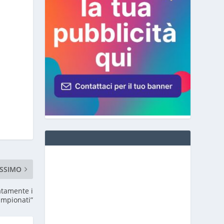
SSIMO
atamente i
ampionati”