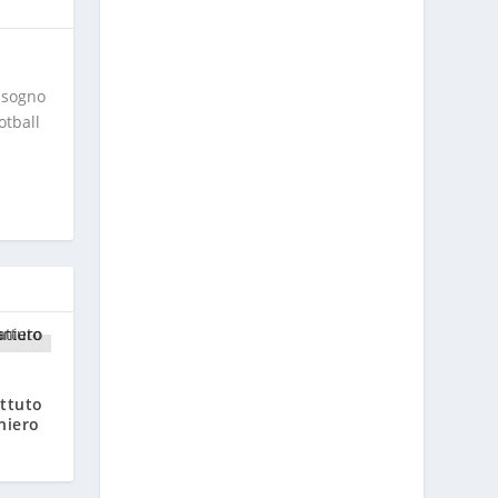
l sogno
otball
attuto
niero