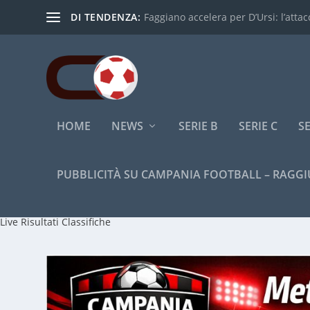
DI TENDENZA:
Faggiano accelera per D’Ursi: l’attacc
HOME
NEWS
SERIE B
SERIE C
SE
PUBBLICITÀ SU CAMPANIA FOOTBALL – RAGGI
Live
Risultati
Classifiche