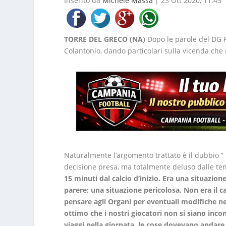
Inserito da
Michele Massa
|
23 Ott 2020, 11:43
TORRE DEL GRECO (NA)
Dopo le parole del DG P
Colantonio, dando particolari sulla vicenda che
Naturalmente l’argomento trattato è il dubbio ” ri
decisione presa, ma totalmente deluso dalle tem
15 minuti dal calcio d’inizio. Era una situazio
parere: una situazione pericolosa. Non era il ca
pensare agli Organi per eventuali modifiche n
ottimo che i nostri giocatori non si siano inc
viaggi nella giornata, le cose dovevano andare 