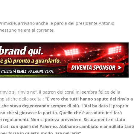
rimicile, arrivano anche le parole del presidente Antonio
 nessuno ne era al corrente.
nvio si, rinvio no”, il patron dei corallini sembra felice della
pistiche della scelta :
“È vero che tutti hanno saputo del rinvio a
ne che stava degenerando sempre di più. L’Asl ha dato il proprio
so che si giocasse la partita. Quello che è accaduto ieri farà
ei regolamenti. Non si poteva prevedere.
Sicuramente è stato
ontrati con quelli del Palermo. Abbiamo cambiato e annullato tant
per forza in questo modo. Era nell’aria”
.