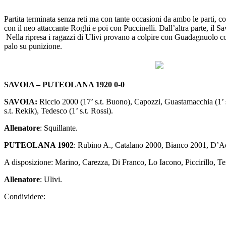
Partita terminata senza reti ma con tante occasioni da ambo le parti, co
con il neo attaccante Roghi e poi con Puccinelli. Dall’altra parte, il 
Nella ripresa i ragazzi di Ulivi provano a colpire con Guadagnuolo con
palo su punizione.
SAVOIA – PUTEOLANA 1920 0-0
SAVOIA:
Riccio 2000 (17’ s.t. Buono), Capozzi, Guastamacchia (1’ s.t
s.t. Rekik), Tedesco (1’ s.t. Rossi).
Allenatore
: Squillante.
PUTEOLANA 1902
: Rubino A., Catalano 2000, Bianco 2001, D’Ad
A disposizione: Marino, Carezza, Di Franco, Lo Iacono, Piccirillo, T
Allenatore
: Ulivi.
Condividere: