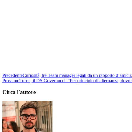
Precedente
Curiosità, tre Team manager legati da un rapporto d’amiciz
Prossimo
Turris, il DS Governucci: “Per principio di alternanza, dovr
Circa l'autore