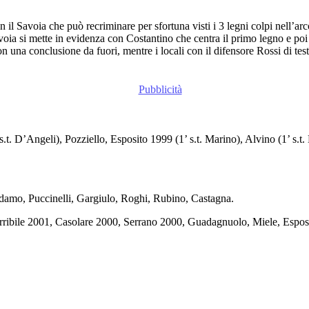
n il Savoia che può recriminare per sfortuna visti i 3 legni colpi nell’ar
Savoia si mette in evidenza con Costantino che centra il primo legno e po
 una conclusione da fuori, mentre i locali con il difensore Rossi di test
. D’Angeli), Pozziello, Esposito 1999 (1’ s.t. Marino), Alvino (1’ s.t. 
amo, Puccinelli, Gargiulo, Roghi, Rubino, Castagna.
erribile 2001, Casolare 2000, Serrano 2000, Guadagnuolo, Miele, Espos