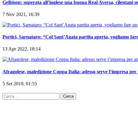
Gelbison: superata all’inglese una buona Real Aversa, cilentani 
7 Nov 2021, 16:39
Portici, Sarnataro: “Col Sant’Agata partita aperta, vogliamo fare u
13 Apr 2022, 18:14
Afragolese, maledizione Coppa Italia: adesso serve l’impresa per
5 Set 2019, 01:55
Ricerca
per: