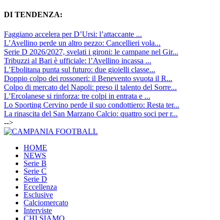
DI TENDENZA:
Faggiano accelera per D’Ursi: l’attaccante ...
L’Avellino perde un altro pezzo: Cancellieri vola...
Serie D 2026/2027, svelati i gironi: le campane nel Gir...
Tribuzzi al Bari è ufficiale: l’Avellino incassa ...
L’Ebolitana punta sul futuro: due gioielli classe...
Doppio colpo dei rossoneri: il Benevento svuota il R...
Colpo di mercato del Napoli: preso il talento del Sorre...
L’Ercolanese si rinforza: tre colpi in entrata e ...
Lo Sporting Cervino perde il suo condottiero: Resta ter...
La rinascita del San Marzano Calcio: quattro soci per r...
-->
HOME
NEWS
Serie B
Serie C
Serie D
Eccellenza
Esclusive
Calciomercato
Interviste
CHI SIAMO