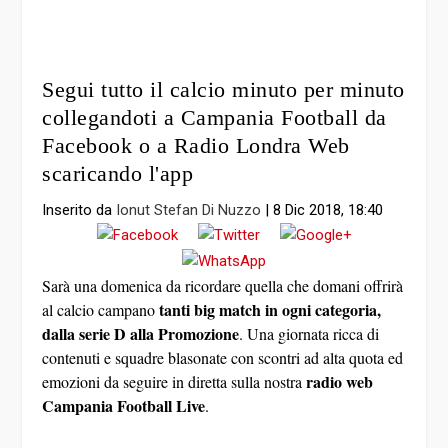
scaricando l'app
Inserito da
Ionut Stefan Di Nuzzo
|
8 Dic 2018, 18:40
Sarà una domenica da ricordare quella che domani offrirà
tanti big match in ogni categoria,
al calcio campano
dalla serie D alla Promozione
. Una giornata ricca di
contenuti e squadre blasonate con scontri ad alta quota ed
radio web
emozioni da seguire in diretta sulla nostra
Campania Football Live
.
Alle ore 11:00, già si parte con il derby tra Afragolese
e Casoria (Eccellenza Girone A).
La miglior squadra
del momento, il Casoria di Amorosetti, affronta
un’Afragolese in stato confusionale dopo il passo falso di