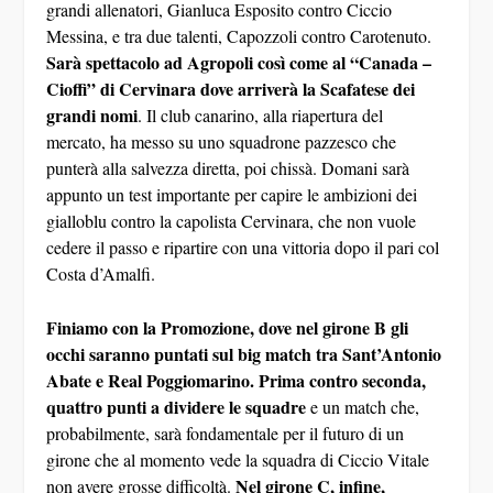
punterà alla salvezza diretta, poi chissà. Domani sarà
appunto un test importante per capire le ambizioni dei
gialloblu contro la capolista Cervinara, che non vuole
cedere il passo e ripartire con una vittoria dopo il pari col
Costa d’Amalfi.
Finiamo con la Promozione, dove nel girone B gli
occhi saranno puntati sul big match tra Sant’Antonio
Abate e Real Poggiomarino. Prima contro seconda,
quattro punti a dividere le squadre
e un match che,
probabilmente, sarà fondamentale per il futuro di un
girone che al momento vede la squadra di Ciccio Vitale
Nel girone C, infine,
non avere grosse difficoltà.
segnaliamo l’ultimo match di cartello tra Mariglianese
e la Polisportiva Lioni
. I primi, dopo una partenza a
rilento, si sono rilanciati con tre vittorie di fila con un
super Pasquale Laureto e ora puntano senza mezzi
termini ai Play Off. Di contro, la Polisportiva con la sua
coppia d’attacco monstre Troiano – Torsiello, 20 gol in