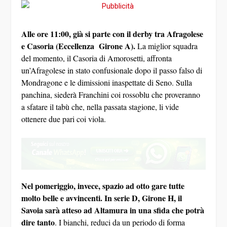
Mondragone e le dimissioni inaspettate di Seno. Sulla
panchina, siederà Franchini coi rossoblu che proveranno
a sfatare il tabù che, nella passata stagione, li vide
ottenere due pari coi viola.
Nel pomeriggio, invece, spazio ad otto gare tutte
molto belle e avvincenti. In serie D, Girone H, il
Savoia sarà atteso ad Altamura in una sfida che potrà
dire tanto
. I bianchi, reduci da un periodo di forma
strepitoso con tre vittorie e un pareggio beffa con
l’Andria, cercano punti su un campo difficile, quello di
Altamura. I pugliesi, che hanno cambiato allenatore con
l’avvento di Ciccio Cozza, vogliono spezzare
l’incantesimo e cercheranno la vittoria ad ogni costo per
rilanciarsi in orbita Play Off vista la squadra a dispozione.