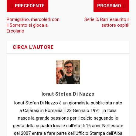
CIRCA L'AUTORE
Ionut Stefan Di Nuzzo
Ionut Stefan Di Nuzzo è un giornalista pubblicista nato
a Călărași in Romania il 23 Gennaio 1991. In Italia
nasce la grande passione per il calcio seguendo le
gesta della squadra locale dall'età di 16 anni. Nell'estate
del 2007 entra a fare parte dell'Ufficio Stampa dell'Alba
Sannio, società di Eccellenza. Nel 2011 dopo la
scomparsa del club sportivo continua a seguire il
calcio locale per il quotidiano "Il Sannio" con il quale
collabora per diversi anni. Nel 2013 inizia a collaborare
con Ottopagine seguendo sempre il calcio
dilettantistico sannita. Conclusasi l'avventura con