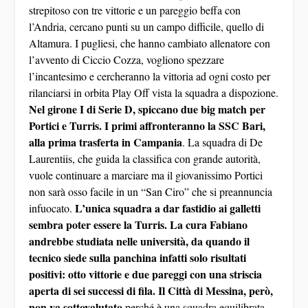
Nel girone I di Serie D, spiccano due big match per
Portici e Turris. I primi affronteranno la SSC Bari,
alla prima trasferta in Campania
. La squadra di De
Laurentiis, che guida la classifica con grande autorità,
vuole continuare a marciare ma il giovanissimo Portici
non sarà osso facile in un “San Ciro” che si preannuncia
L’unica squadra a dar fastidio ai galletti
infuocato.
sembra poter essere la Turris. La cura Fabiano
andrebbe studiata nelle università, da quando il
tecnico siede sulla panchina infatti solo risultati
positivi: otto vittorie e due pareggi con una striscia
aperta di sei successi di fila. Il Città di Messina, però,
non va sottovalutato
perché è una squadra equilibrata,
dura da affrontare soprattutto tra le mura amiche del
“Franco Scoglio”.
Sempre alle ore 14:30, scendiamo in Eccellenza dove
nel girone A si affronteranno Gladiator e Frattese al
“Piccirillo” di Santa Maria Capua Vetere
. La