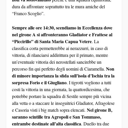
classifica corta permetterebbe ai nerazzurri, in caso di
vittoria, di rilanciarsi addirittura per il primato, mentre
un’eventuale vittoria dei nerostellati sancirebbe un
Non
percorso fin qui perfetto degli uomini di Ciaramella.
di minore importanza la sfida sull’isola d’Ischia tra la
sorpresa Forio e il Giugliano
. I tigrotti vogliono a tutti
costi la vittoria in una giornata, la quattordicesima, che
potrebbe portare la squadra di Sestile sempre più vicina
alla vetta o a staccare le inseguitrici Gladiator, Afragolese
Nel girone B,
e Casoria visti i big match sopra elencati.
saranno scintille tra Agropoli e San Tommaso,
entrambe destinate all’alta classifica
. Duello tra due
grandi allenatori, Gianluca Esposito contro Ciccio
Messina, e tra due talenti, Capozzoli contro Carotenuto.
Sarà spettacolo ad Agropoli così come al “Canada –
Cioffi” di Cervinara dove arriverà la Scafatese dei
grandi nomi
. Il club canarino, alla riapertura del
mercato, ha messo su uno squadrone pazzesco che