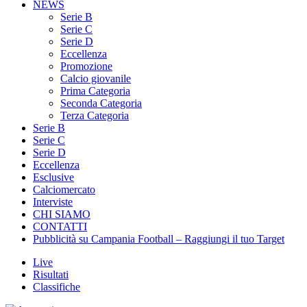
NEWS
Serie B
Serie C
Serie D
Eccellenza
Promozione
Calcio giovanile
Prima Categoria
Seconda Categoria
Terza Categoria
Serie B
Serie C
Serie D
Eccellenza
Esclusive
Calciomercato
Interviste
CHI SIAMO
CONTATTI
Pubblicità su Campania Football – Raggiungi il tuo Target
Live
Risultati
Classifiche