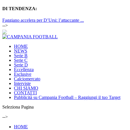
DI TENDENZA:
Faggiano accelera per D’Ursi: l’attaccante ...
-->
HOME
NEWS
Serie B
Serie C
Serie D
Eccellenza
Esclusive
Calciomercato
Interviste
CHI SIAMO
CONTATTI
Pubblicità su Campania Football – Raggiungi il tuo Target
Seleziona Pagina
-->
HOME