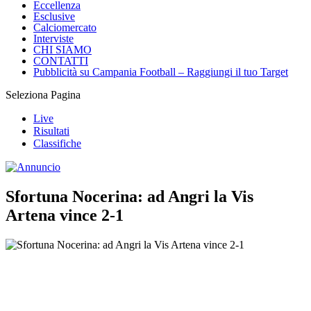
Eccellenza
Esclusive
Calciomercato
Interviste
CHI SIAMO
CONTATTI
Pubblicità su Campania Football – Raggiungi il tuo Target
Seleziona Pagina
Live
Risultati
Classifiche
Sfortuna Nocerina: ad Angri la Vis
Artena vince 2-1