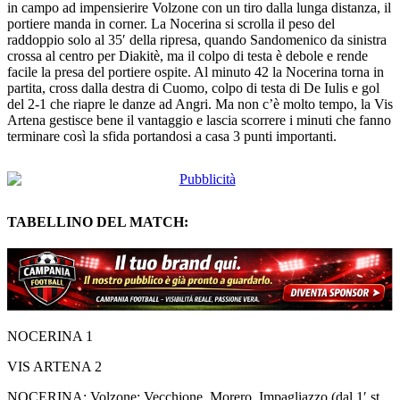
in campo ad impensierire Volzone con un tiro dalla lunga distanza, il
portiere manda in corner. La Nocerina si scrolla il peso del
raddoppio solo al 35′ della ripresa, quando Sandomenico da sinistra
crossa al centro per Diakitè, ma il colpo di testa è debole e rende
facile la presa del portiere ospite. Al minuto 42 la Nocerina torna in
partita, cross dalla destra di Cuomo, colpo di testa di De Iulis e gol
del 2-1 che riapre le danze ad Angri. Ma non c’è molto tempo, la Vis
Artena gestisce bene il vantaggio e lascia scorrere i minuti che fanno
terminare così la sfida portandosi a casa 3 punti importanti.
TABELLINO DEL MATCH:
NOCERINA 1
VIS ARTENA 2
NOCERINA: Volzone; Vecchione, Morero, Impagliazzo (dal 1′ st