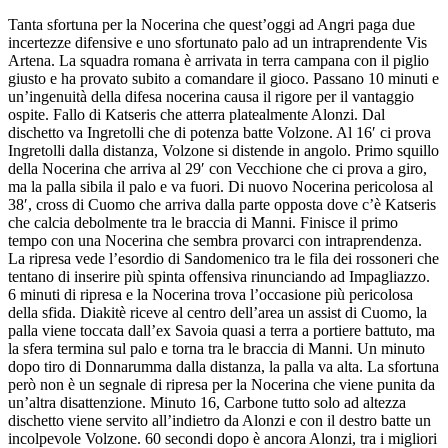
Tanta sfortuna per la Nocerina che quest’oggi ad Angri paga due
incertezze difensive e uno sfortunato palo ad un intraprendente Vis
Artena. La squadra romana è arrivata in terra campana con il piglio
giusto e ha provato subito a comandare il gioco. Passano 10 minuti e
un’ingenuità della difesa nocerina causa il rigore per il vantaggio
ospite. Fallo di Katseris che atterra platealmente Alonzi. Dal
dischetto va Ingretolli che di potenza batte Volzone. Al 16′ ci prova
Ingretolli dalla distanza, Volzone si distende in angolo. Primo squillo
della Nocerina che arriva al 29′ con Vecchione che ci prova a giro,
ma la palla sibila il palo e va fuori. Di nuovo Nocerina pericolosa al
38′, cross di Cuomo che arriva dalla parte opposta dove c’è Katseris
che calcia debolmente tra le braccia di Manni. Finisce il primo
tempo con una Nocerina che sembra provarci con intraprendenza.
La ripresa vede l’esordio di Sandomenico tra le fila dei rossoneri che
tentano di inserire più spinta offensiva rinunciando ad Impagliazzo.
6 minuti di ripresa e la Nocerina trova l’occasione più pericolosa
della sfida. Diakitè riceve al centro dell’area un assist di Cuomo, la
palla viene toccata dall’ex Savoia quasi a terra a portiere battuto, ma
la sfera termina sul palo e torna tra le braccia di Manni. Un minuto
dopo tiro di Donnarumma dalla distanza, la palla va alta. La sfortuna
però non è un segnale di ripresa per la Nocerina che viene punita da
un’altra disattenzione. Minuto 16, Carbone tutto solo ad altezza
dischetto viene servito all’indietro da Alonzi e con il destro batte un
incolpevole Volzone. 60 secondi dopo è ancora Alonzi, tra i migliori