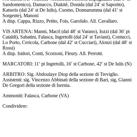
Sandomenico), Damacco, Diakitè, Donida (dal 24′ st Saporito),
Katseris (dal 24′ st De Iulis), Cuomo, Donnarumma (dal 41′ st
Sorgente), Manoni
A disp. Cappa, Rizzo, Petito, Fois, Garofalo. All. Cavallaro.
VIS ARTENA: Manni, Macrì (dal 48′ st Varano), Iozzi (dal 36′ pt
Cataldi
)
, Sabatini, Falasca, Ingretolli (dal 24′ st Taviani), Contucci,
Lo Porto, Cericola, Carbone (dal 42′ st Cucciari), Alonzi (dal 48′ st
Rossi)
A disp. Isidori, Conti, Scorzoni, Fleury. All. Perrotti.
MARCATORI: 11′ pt Ingretolli, 16′ st Carbone, 42′ st De Iulis (N)
ARBITRO: Sig. Abdoulaye Diop della sezione di Treviglio.
Assistenti: sig. Vincenzo Abbinati della sezione di Bari, sig, Gianni
De Gregori della sezione di Isernia.
Ammoniti: Falasca, Carbone (VA)
Condividere: