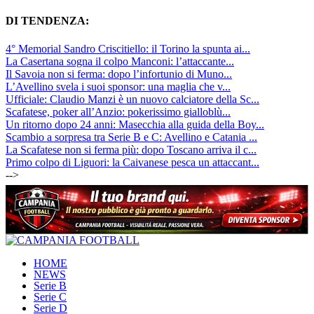
DI TENDENZA:
4° Memorial Sandro Criscitiello: il Torino la spunta ai...
La Casertana sogna il colpo Manconi: l’attaccante...
Il Savoia non si ferma: dopo l’infortunio di Muno...
L’Avellino svela i suoi sponsor: una maglia che v...
Ufficiale: Claudio Manzi è un nuovo calciatore della Sc...
Scafatese, poker all’Anzio: pokerissimo gialloblù...
Un ritorno dopo 24 anni: Masecchia alla guida della Boy...
Scambio a sorpresa tra Serie B e C: Avellino e Catania ...
La Scafatese non si ferma più: dopo Toscano arriva il c...
Primo colpo di Liguori: la Caivanese pesca un attaccant...
-->
HOME
NEWS
Serie B
Serie C
Serie D