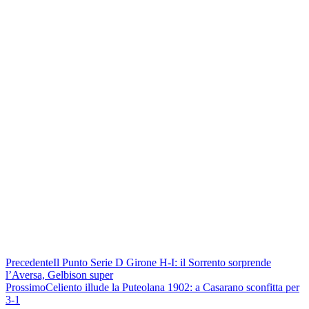
Precedente
Il Punto Serie D Girone H-I: il Sorrento sorprende
l’Aversa, Gelbison super
Prossimo
Celiento illude la Puteolana 1902: a Casarano sconfitta per
3-1