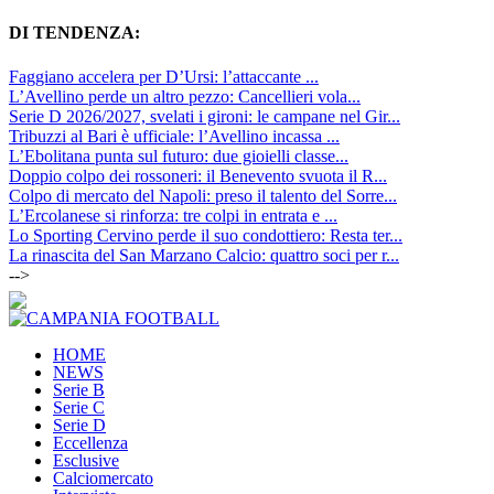
DI TENDENZA:
Faggiano accelera per D’Ursi: l’attaccante ...
L’Avellino perde un altro pezzo: Cancellieri vola...
Serie D 2026/2027, svelati i gironi: le campane nel Gir...
Tribuzzi al Bari è ufficiale: l’Avellino incassa ...
L’Ebolitana punta sul futuro: due gioielli classe...
Doppio colpo dei rossoneri: il Benevento svuota il R...
Colpo di mercato del Napoli: preso il talento del Sorre...
L’Ercolanese si rinforza: tre colpi in entrata e ...
Lo Sporting Cervino perde il suo condottiero: Resta ter...
La rinascita del San Marzano Calcio: quattro soci per r...
-->
HOME
NEWS
Serie B
Serie C
Serie D
Eccellenza
Esclusive
Calciomercato