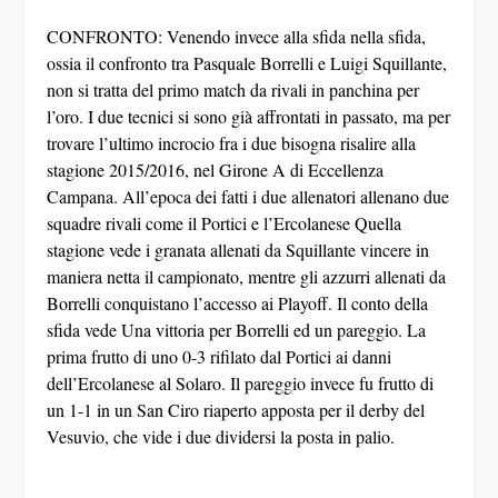
CONFRONTO: Venendo invece alla sfida nella sfida,
ossia il confronto tra Pasquale Borrelli e Luigi Squillante,
non si tratta del primo match da rivali in panchina per
l’oro. I due tecnici si sono già affrontati in passato, ma per
trovare l’ultimo incrocio fra i due bisogna risalire alla
stagione 2015/2016, nel Girone A di Eccellenza
Campana. All’epoca dei fatti i due allenatori allenano due
squadre rivali come il Portici e l’Ercolanese Quella
stagione vede i granata allenati da Squillante vincere in
maniera netta il campionato, mentre gli azzurri allenati da
Borrelli conquistano l’accesso ai Playoff. Il conto della
sfida vede Una vittoria per Borrelli ed un pareggio. La
prima frutto di uno 0-3 rifilato dal Portici ai danni
dell’Ercolanese al Solaro. Il pareggio invece fu frutto di
un 1-1 in un San Ciro riaperto apposta per il derby del
Vesuvio, che vide i due dividersi la posta in palio.