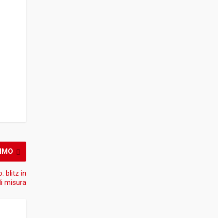
IMO
: blitz in
di misura