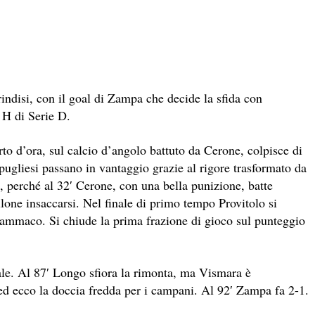
rindisi, con il goal di Zampa che decide la sfida con
 H di Serie D.
rto d’ora, sul calcio d’angolo battuto da Cerone, colpisce di
i pugliesi passano in vantaggio grazie al rigore trasformato da
 perché al 32′ Cerone, con una bella punizione, batte
lone insaccarsi. Nel finale di primo tempo Provitolo si
Dammaco. Si chiude la prima frazione di gioco sul punteggio
inale. Al 87′ Longo sfiora la rimonta, ma Vismara è
 ed ecco la doccia fredda per i campani. Al 92′ Zampa fa 2-1.