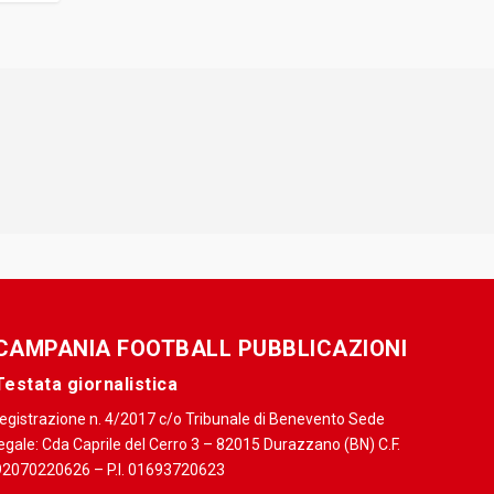
CAMPANIA FOOTBALL PUBBLICAZIONI
Testata giornalistica
registrazione n. 4/2017 c/o Tribunale di Benevento Sede
egale: Cda Caprile del Cerro 3 – 82015 Durazzano (BN) C.F.
92070220626 – P.I. 01693720623