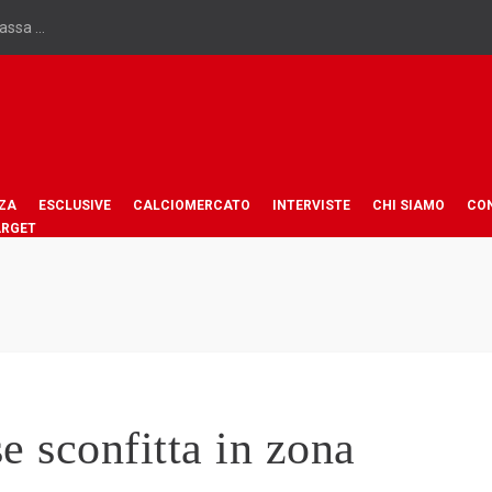
assa ...
ZA
ESCLUSIVE
CALCIOMERCATO
INTERVISTE
CHI SIAMO
CO
ARGET
e sconfitta in zona