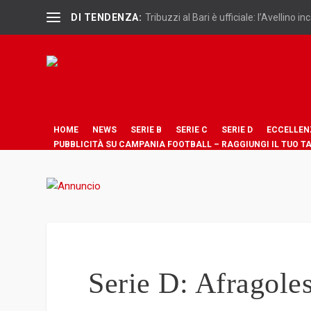
DI TENDENZA:
Tribuzzi al Bari è ufficiale: l’Avellino inc
HOME
NEWS
SERIE B
SERIE C
SERIE D
ECCELLEN
PUBBLICITÀ SU CAMPANIA FOOTBALL – RAGGIUNGI IL TUO T
Serie D: Afragoles