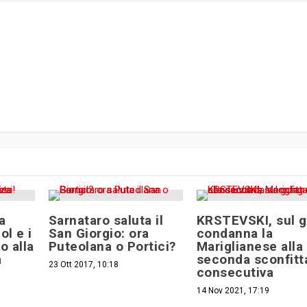
a
Sarnataro saluta il
KRSTEVSKI, sul 
ol e i
San Giorgio: ora
condanna la
o alla
Puteolana o Portici?
Mariglianese alla
a
seconda sconfitt
23 Ott 2017, 10:18
consecutiva
14 Nov 2021, 17:19