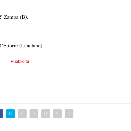
2′ Zampa (B).
D’Ettorre (Lanciano).