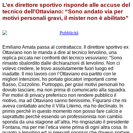
L’ex direttore sportivo risponde alle accuse del
tecnico dell’Ottaviano: “Sono andato via per
motivi personali gravi, il mister non è abilitato”
Emiliano Amata passa al contrattacco. Il direttore sportivo ex
Ottaviano non le manda a dire al tecnico Iervolino, una
replica piccata nei confronti del tecnico vesuviano: “Sono
rimasto sbalordito dalle dichiarazioni di Iervolino. Non ci
volevo credere, le trovo assolutamente fuori luogo ed
inadatte. Il mio lavoro con l’Ottaviano era partito con le
migliori intenzioni, ho portato giocatori importanti come
Basso, Cozzolino. Purtroppo, per gravi motivi personali ho
dovuto lasciare, ma non prima di comunicarlo alla squadra.
Per motivi di privacy preferisco non rendere pubblico il
motivo, ma ad Ottaviano sanno benissimo. Figurarsi che mi
aveva contattato anche il Villa Literno, ma ho declinato. In
primis perchè in questo momento non posso fare calcio e
soprattutto perchè essendo un professionista non cambio
sponda da una stagione all’altra. Ho ringraziato il presidente
Fontana, ma per me l’etica viene prima di ogni altra cosa. In
quanto a Iervolino ed ai presunti sponsor che dovevo portare,