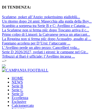
DI TENDENZA:
Scafatese, poker all’Anzio: pokerissimo gialloblù...
Un ritorno dopo 24 anni: Masecchia alla guida della Boy...
Scambio a sorpresa tra Serie B e C: Avellino e Catania ...
La Scafatese non si ferma più: dopo Toscano arriva il c...
Primo colpo di Liguori: la Caivanese pesca un attaccant...
La Reggina non si ferma più: dopo Acquadro, assalto al ...
Faggiano accelera per D’Ursi: l’attaccante ...
L’Avellino perde un altro pezzo: Cancellieri vola...
Serie D 2026/2027, svelati i gironi: le campane nel Gir...
Tribuzzi al Bari è ufficiale: l’Avellino incassa ...
-->
HOME
NEWS
Serie B
Serie C
Serie D
Eccellenza
Esclusive
Calciomercato