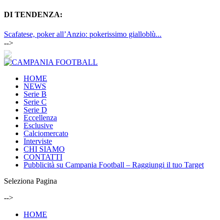
DI TENDENZA:
Scafatese, poker all’Anzio: pokerissimo gialloblù...
-->
HOME
NEWS
Serie B
Serie C
Serie D
Eccellenza
Esclusive
Calciomercato
Interviste
CHI SIAMO
CONTATTI
Pubblicità su Campania Football – Raggiungi il tuo Target
Seleziona Pagina
-->
HOME
NEWS