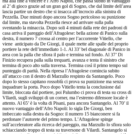
al 2’ di gioco grazie ad un gran gol di Sogno, che dal limite dell’area
lascia partire un destro che si insacca all’incrocio alla sinistra di
Pezzella. Due minuti dopo ancora Sogno pericoloso su punizione
dal limite, ma stavolta Pezzella riesce ad arrivare sulla palla
sventando la minaccia. Dopo soli 4 minuti dalla rete dei padroni di
casa arriva il pareggio dell’Afragolese: bella azione di Panico sulla
destra, il numero 7 crossa al centro per l’accorrente Vitiello, che
viene anticipato da De Giorgi, il quale mette alle spalle del proprio
portiere la rete dell’immediato 1-1. Al 33’ bel diagonale di Panico in
area con la palla che sfiora il palo e termina sul fondo. Al 37’ Di
Finizio recupera palla sulla trequarti, avanza e tenta il sinistro che
termina di poco alto sulla traversa. Termina così il primo tempo sul
punteggio di parità. Nella ripresa l’Afragolese comincia subito
all’attacco con il destro di Marzullo respinto da Santangelo. Poco
dopo lo stesso capitano rossoblù ci prova su punizione ma senza
inquadrare la porta. Poco dopo Vitiello tenta la conclusione dal
limite, bloccata dal portiere, poi Palumbo ci prova di testa su cross di
VIlardi, sugli sviluppi di un corner, ma l’estremo difensore locale è
attento. Al 65’ è la volta di Pisani, para ancora Santangelo. Al 70’ il
nuovo vantaggio dell’Afro Napoli: lo sigla De Giorgi, ben
imbeccato sulla destra da Sogno: il numero 15 bianconere si fa
perdonare l’autorete del primo tempo. L’Afragolese spinge
sull’acceleratore alla ricerca del pareggio, ma Marzullo lo sfiora solo
schiacciando troppo di testa su traversone di Vilardi. Santangelo si
supera poi sulla punizione dal limite dello stesso capitano rossoblù,