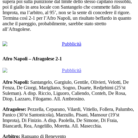
poi il giallo in area locale con Santangelo che commette fallo su
Improta, ma l’arbitro, al 95’, non se la sente di concedere il rigore.
Termina così 2-1 per l’Afro Napoli, un risultato beffardo in quanto
anche il pareggio, probabilmente, sarebbe stato stretto
all’Afragolese.
Afro Napoli – Afragolese 2-1
Afro Napoli:
Santangelo, Gargiulo, Gentile, Olivieri, Velotti, De
Fenza, De Giorgi, Marigliano, Sogno, Duarte, Redjehimi (25’st
Suleman). A disp. Riccio, Liguoro, Caliendo, Conteh, De Rosa,
Diop, Lazzaro, Filogamo. All. Ambrosino.
Afragolese:
Pezzella, Ceparano, Vilardi, Vitiello, Follera, Palumbo,
Panico (30’st Santonicola), Marzullo, Pisani, Mansour (19’st
Improta), Di Finizio. A disp. Paolella, De Simone, Di Fraia,
Biancardi, Rea, Angelillo, Moretta. All. Masecchia.
Arbitro:
Rapuano di Benevento