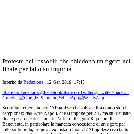
Proteste dei rossoblù che chiedono un rigore nel
finale per fallo su Improta
Inserito da
Redazione
|
12 Gen 2019, 17:45
Share on Facebook
Share on Twitter
Share on
Google+
Share on WhatsApp
Sconfitta immeritata per l’Afragolese che subisce il secondo stop in
campionato dall’Afro Napoli, che si impone per 2-1, ma sul risultato
finale pesano le decisioni dell’arbitro, il signor Rapuano di
Benevento, in particolare la mancata concessione di un rigore per
fallo su Improta, proprio negli istanti finali. L’Afragolese crea tanto
ma alla fine a vincere è l’Afro Napoli, che passa subito in vantaggio