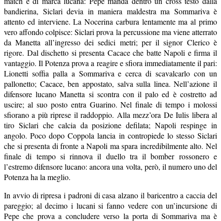
attento ed interviene. La Nocerina carbura lentamente ma al primo
vero affondo colpisce: Siclari prova la percussione ma viene atterrato
da Manetta all’ingresso dei sedici metri; per il signor Clerico è
rigore. Dal dischetto si presenta Cacace che batte Napoli e firma il
vantaggio. Il Potenza prova a reagire e sfiora immediatamente il pari:
Lionetti soffia palla a Sommariva e cerca di scavalcarlo con un
pallonetto; Cacace, ben appostato, salva sulla linea. Nell’azione il
difensore lucano Manetta si scontra con il palo ed è costretto ad
uscire; al suo posto entra Guarino. Nel finale di tempo i molossi
sfiorano a più riprese il raddoppio. Alla mezz’ora De Iulis libera al
tiro Siclari che calcia da posizione defilata; Napoli respinge in
angolo. Poco dopo Coppola lancia in contropiede lo stesso Siclari
che si presenta di fronte a Napoli ma spara incredibilmente alto. Nel
finale di tempo si rinnova il duello tra il bomber rossonero e
l’estremo difensore lucano: ancora una volta, però, il numero uno del
Potenza ha la meglio.
In avvio di ripresa i padroni di casa alzano il baricentro a caccia del
pareggio; al decimo i lucani si fanno vedere con un’incursione di
Pepe che prova a concludere verso la porta di Sommariva ma è
murato dalla difesa rossonera. Dieci minuti dopo è Todino a provare
la spettacolare girata; la sfera non inquadra lo specchio della porta.