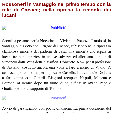
Rossoneri in vantaggio nel primo tempo con la
rete di Cacace; nella ripresa la rimonta dei
lucani
Sconfitta pesante per la Nocerina al Viviani di Potenza. I molossi, in
vantaggio in avvio con il rigore di Cacace, subiscono nella ripresa la
clamorosa rimonta dei padroni di casa; una rimonta che regala ai
lucani tre punti preziosi in chiave salvezza ed allontana l’undici di
Simonelli dalla vetta della classifica. Consueto 3-5-2 per il professore
di Saviano, costretto ancora una volta a fare a meno di Vitolo. A
centrocampo conferma per il giovane Casiello. In avanti c’è De Iulis
a far coppia con Girardi. Biagioni recupera Napoli, Manetta e
Potrone, al rientro dopo un turno di squalifica; in avanti Pepe e
Guaita operano a supporto di Todino.
Avvio di gara scialbo, con poche emozioni. La prima occasione del
match è di marca lucana: Pepe manda dentro un cross testo dalla
bandierina, Siclari devia in maniera maldestra ma Sommariva è