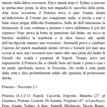
Alla terza occasione il Potenza trova il pari: Guaita sfrutta
un’indecisione di Cuomo per conquistare palla, si invola a rete e
batte senza troppe difficoltà Sommariva. Sulle ali dell’entusiasmo la
formazione di casa continua a premere e trova addirittura il gol del
sorpasso: Pepe prova la botta su punizione dal limite, un tocco in
barriera modifica la traiettoria e la sfera finisce alle spalle
dell’incolpevole numero uno rossonero. Simonelli prova a cambiare
l’inerzia del match mandando dentro Alvino e Girardi per dare una
scossa ai suoi; ma i rossoneri non vanno oltre una girata dal limite di
Girardi che scalda i guantoni di Napoli. Troppo poco per
impensierire il Potenza che si chiude bene nel finale e porta a casa i
tre punti; sprofonda, invece, la Nocerina, che crolla a sette punti
dalla vetta e dice probabilmente addio alle speranze di promozione
diretta.
Potenza – Nocerina 2-1
Potenza (4-3-2-1): Napoli; Cacciotti, Esposito, Manetta (27′ pt
Guarino), Potrone; Lionetti, Di Somma, Forgione (47′ st Lucchese);
Pepe, Guaita; Todino. A disp.: Spinelli, Migliaccio, Tuccia, Bruno,
Claps, Sinisgalli. All.: Biagioni.