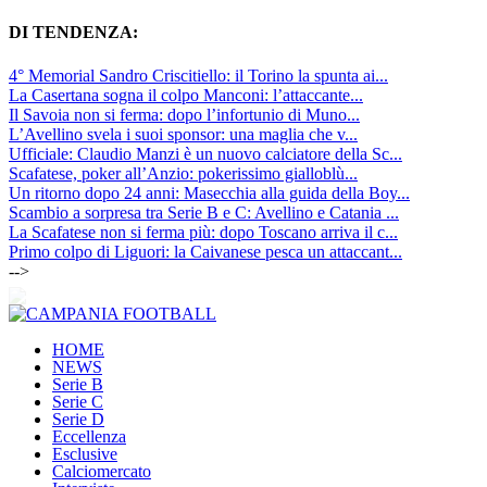
DI TENDENZA:
4° Memorial Sandro Criscitiello: il Torino la spunta ai...
La Casertana sogna il colpo Manconi: l’attaccante...
Il Savoia non si ferma: dopo l’infortunio di Muno...
L’Avellino svela i suoi sponsor: una maglia che v...
Ufficiale: Claudio Manzi è un nuovo calciatore della Sc...
Scafatese, poker all’Anzio: pokerissimo gialloblù...
Un ritorno dopo 24 anni: Masecchia alla guida della Boy...
Scambio a sorpresa tra Serie B e C: Avellino e Catania ...
La Scafatese non si ferma più: dopo Toscano arriva il c...
Primo colpo di Liguori: la Caivanese pesca un attaccant...
-->
HOME
NEWS
Serie B
Serie C
Serie D
Eccellenza
Esclusive
Calciomercato
Interviste