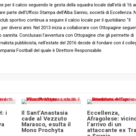
e per il calcio seguendo le gesta della squadra locale dall'età di 16 a
are parte dell'Ufficio Stampa dell'Alba Sannio, società di Eccellenza. 
b sportivo continua a seguire il calcio locale per il quotidiano "Il
a per diversi anni. Nel 2013 inizia a collaborare con Ottopagine segu
ico sannita. Conclusasi l'avventura con Ottopagine che gli permette di
rnalista pubblicista, nell'estate del 2016 decide di fondare con il colle
 Campania Football del quale è Direttore Responsabile.
: i
Il Sant’Anastasia
Eccellenza,
cade al Vezzuto
Afragolese: vicin
va
Marasco, esulta il
l’arrivo di un
Mons Prochyta
attaccante ex Tra
e Savoia