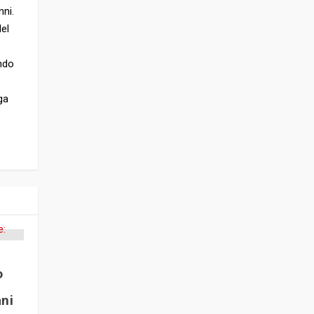
nni.
Nel
endo
ga
o
ni