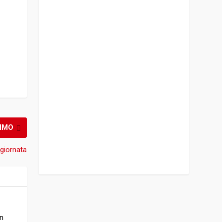
IMO
 giornata
In