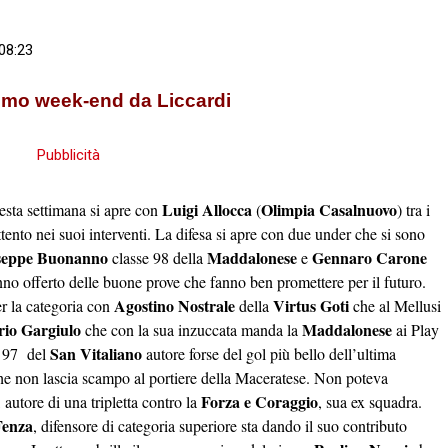
08:23
ultimo week-end da Liccardi
Luigi Allocca
Olimpia Casalnuovo
esta settimana si apre con
(
) tra i
attento nei suoi interventi. La difesa si apre con due under che si sono
seppe Buonanno
Maddalonese
Gennaro Carone
classe 98 della
e
anno offerto delle buone prove che fanno ben promettere per il futuro.
Agostino Nostrale
Virtus Goti
er la categoria con
della
che al Mellusi
rio Gargiulo
Maddalonese
che con la sua inzuccata manda la
ai Play
San Vitaliano
e 97 del
autore forse del gol più bello dell’ultima
he non lascia scampo al portiere della Maceratese. Non poteva
Forza e
Coraggio
, autore di una tripletta contro la
, sua ex squadra.
Fenza
, difensore di categoria superiore sta dando il suo contributo