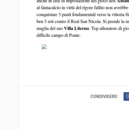
Alban
anche in fase di impostazione del gioco dell’
al fantacalcio in virtù del rigore fallito non avrebb
conquistare 3 punti fondamentali verso la vittoria f
ben 3 reti contro il Real San Nicola. Si prende la
Villa Literno
maglia del suo
. Top allenatore di gi
difficile campo di Ponte.
CONDIVIDERE: