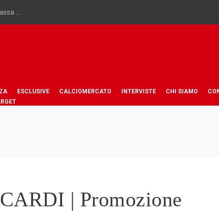
assa ...
ZA
ESCLUSIVE
CALCIOMERCATO
INTERVISTE
CHI SIAMO
CO
ARGET
CARDI | Promozione