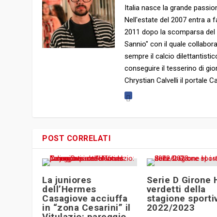
Italia nasce la grande passion
Nell'estate del 2007 entra a f
2011 dopo la scomparsa del clu
Sannio" con il quale collabor
sempre il calcio dilettantist
conseguire il tesserino di gio
Chrystian Calvelli il portale
POST CORRELATI
La juniores
Serie D Girone H
dell’Hermes
verdetti della
Casagiove acciuffa
stagione sporti
in “zona Cesarini” il
2022/2023
Vitulazio: pareggio