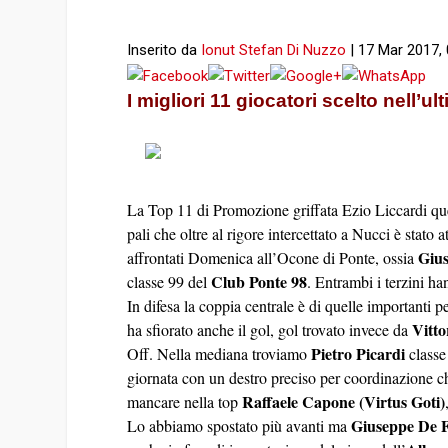
Inserito da
Ionut Stefan Di Nuzzo
|
17 Mar 2017, 
I migliori 11 giocatori scelto nell’
La Top 11 di Promozione griffata Ezio Liccardi qu
pali che oltre al rigore intercettato a Nucci è stato 
Giu
affrontati Domenica all’Ocone di Ponte, ossia
Club Ponte 98
classe 99 del
. Entrambi i terzini h
In difesa la coppia centrale è di quelle importanti p
Vitto
ha sfiorato anche il gol, gol trovato invece da
Pietro Picardi
Off. Nella mediana troviamo
class
giornata con un destro preciso per coordinazione c
Raffaele Capone (Virtus Goti)
mancare nella top
Giuseppe De 
Lo abbiamo spostato più avanti ma