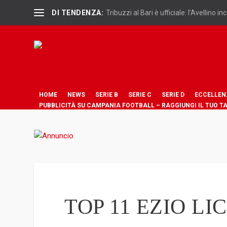
DI TENDENZA:
Tribuzzi al Bari è ufficiale: l’Avellino inc
HOME
NEWS
SERIE B
SERIE C
SERIE D
ECCELLEN
PUBBLICITÀ SU CAMPANIA FOOTBALL – RAGGIUNGI IL TUO T
TOP 11 EZIO LIC