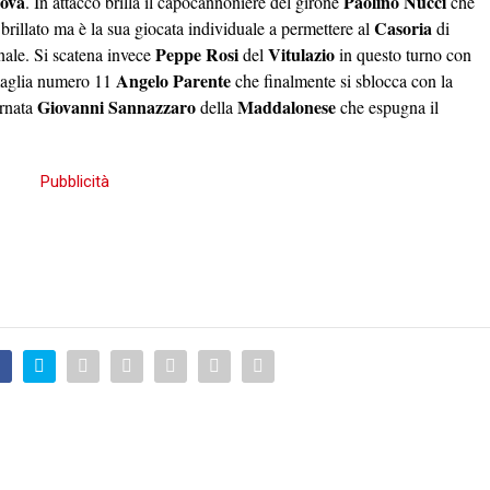
ova
Paolino Nucci
. In attacco brilla il capocannoniere del girone
che
Casoria
e brillato ma è la sua giocata individuale a permettere al
di
Peppe Rosi
Vitulazio
inale. Si scatena invece
del
in questo turno con
Angelo Parente
 maglia numero 11
che finalmente si sblocca con la
Giovanni Sannazzaro
Maddalonese
ornata
della
che espugna il