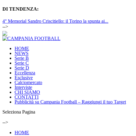
DI TENDENZA:
4° Memorial Sandro Criscitiello: il Torino la spunta ai...
-->
HOME
NEWS
Serie B
Serie C
Serie D
Eccellenza
Esclusive
Calciomercato
Interviste
CHI SIAMO
CONTATTI
Pubblicità su Campania Football – Raggiungi il tuo Target
Seleziona Pagina
-->
HOME