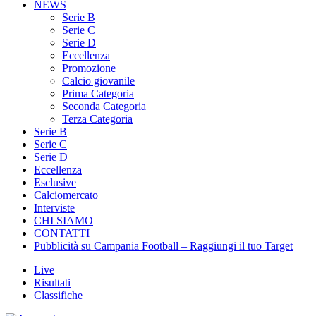
NEWS
Serie B
Serie C
Serie D
Eccellenza
Promozione
Calcio giovanile
Prima Categoria
Seconda Categoria
Terza Categoria
Serie B
Serie C
Serie D
Eccellenza
Esclusive
Calciomercato
Interviste
CHI SIAMO
CONTATTI
Pubblicità su Campania Football – Raggiungi il tuo Target
Live
Risultati
Classifiche