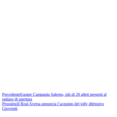
Precedente
Equipe Campania Salerno, più di 20 atleti presenti al
raduno di apertura
Prossimo
Il Real Aversa annuncia l’acquisto del jolly difensivo
Gioventù