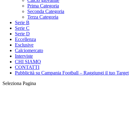
Calcio giovanile
Prima Categoria
Seconda Categoria
Terza Categoria
Serie B
Serie C
Serie D
Eccellenza
Esclusive
Calciomercato
Interviste
CHI SIAMO
CONTATTI
Pubblicità su Campania Football – Raggiungi il tuo Target
Seleziona Pagina