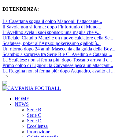
DI TENDENZA:
La Casertana sogna il colpo Manconi: l’attaccante...
Il Savoia non si ferma: dopo l’infortunio di Muno...
L’Avellino svela i suoi sponsor: una maglia che v...
Ufficiale: Claudio Manzi è un nuovo calciatore della Sc...
Scafatese, poker all’Anzio: pokerissimo gialloblù...
Un ritorno dopo 24 anni: Masecchia alla guida della Boy...
Scambio a sorpresa tra Serie B e C: Avellino e Catania ...
La Scafatese non si ferma più: dopo Toscano arriva il c...
Primo colpo di Liguori: la Caivanese pesca un attaccant...
La Reggina non si ferma più: dopo Acquadro, assalto al ...
-->
HOME
NEWS
Serie B
Serie C
Serie D
Eccellenza
Promozione