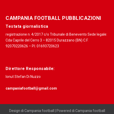
CAMPANIA FOOTBALL PUBBLICAZIONI
Testata giornalistica
registrazione n. 4/2017 c/o Tribunale di Benevento Sede legale:
Cda Caprile del Cerro 3 – 82015 Durazzano (BN) C.F.
92070220626 – P.I. 01693720623
Direttore Responsabile:
Ionut Stefan Di Nuzzo
campaniafootball@gmail.com
Design di Campania football | Powered di Campania football