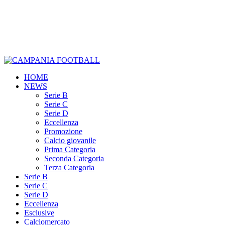
HOME
NEWS
Serie B
Serie C
Serie D
Eccellenza
Promozione
Calcio giovanile
Prima Categoria
Seconda Categoria
Terza Categoria
Serie B
Serie C
Serie D
Eccellenza
Esclusive
Calciomercato