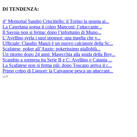
DI TENDENZA:
4° Memorial Sandro Criscitiello: il Torino la spunta ai...
La Casertana sogna il colpo Manconi: l’attaccante...
Il Savoia non si ferma: dopo l’infortunio di Muno...
L’Avellino svela i suoi sponsor: una maglia che v...
Ufficiale: Claudio Manzi è un nuovo calciatore della Sc...
Scafatese, poker all’Anzio: pokerissimo gialloblù...
Un ritorno dopo 24 anni: Masecchia alla guida della Boy...
Scambio a sorpresa tra Serie B e C: Avellino e Catania ...
La Scafatese non si ferma più: dopo Toscano arriva il c...
Primo colpo di Liguori: la Caivanese pesca un attaccant...
-->