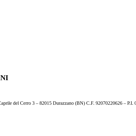
NI
a Caprile del Cerro 3 – 82015 Durazzano (BN) C.F. 92070220626 – P.I