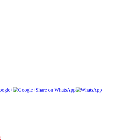
oogle+
Share on WhatsApp
O