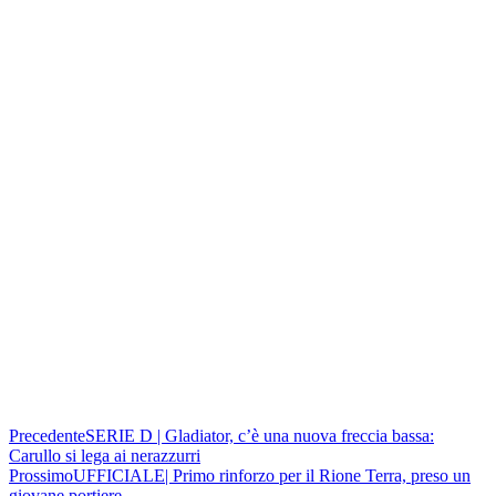
Precedente
SERIE D | Gladiator, c’è una nuova freccia bassa:
Carullo si lega ai nerazzurri
Prossimo
UFFICIALE| Primo rinforzo per il Rione Terra, preso un
giovane portiere