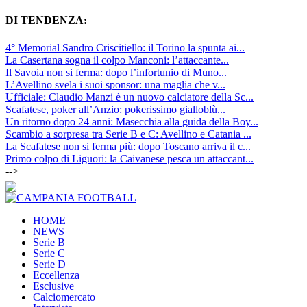
DI TENDENZA:
4° Memorial Sandro Criscitiello: il Torino la spunta ai...
La Casertana sogna il colpo Manconi: l’attaccante...
Il Savoia non si ferma: dopo l’infortunio di Muno...
L’Avellino svela i suoi sponsor: una maglia che v...
Ufficiale: Claudio Manzi è un nuovo calciatore della Sc...
Scafatese, poker all’Anzio: pokerissimo gialloblù...
Un ritorno dopo 24 anni: Masecchia alla guida della Boy...
Scambio a sorpresa tra Serie B e C: Avellino e Catania ...
La Scafatese non si ferma più: dopo Toscano arriva il c...
Primo colpo di Liguori: la Caivanese pesca un attaccant...
-->
HOME
NEWS
Serie B
Serie C
Serie D
Eccellenza
Esclusive
Calciomercato