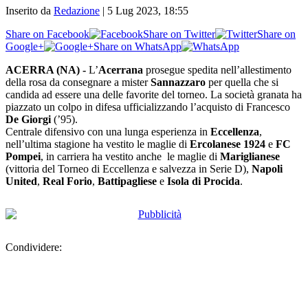
Inserito da
Redazione
|
5 Lug 2023, 18:55
Share on Facebook
Share on Twitter
Share on
Google+
Share on WhatsApp
ACERRA (NA) -
L’
Acerrana
prosegue spedita nell’allestimento
della rosa da consegnare a mister
Sannazzaro
per quella che si
candida ad essere una delle favorite del torneo. La società granata ha
piazzato un colpo in difesa ufficializzando l’acquisto di Francesco
De Giorgi
(’95).
Centrale difensivo con una lunga esperienza in
Eccellenza
,
nell’ultima stagione ha vestito le maglie di
Ercolanese 1924
e
FC
Pompei
, in carriera ha vestito anche le maglie di
Mariglianese
(vittoria del Torneo di Eccellenza e salvezza in Serie D),
Napoli
United
,
Real Forio
,
Battipagliese
e
Isola di Procida
.
Condividere: