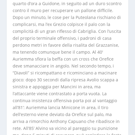
quarto d’ora a Guidone, in seguito ad un duro scontro
contro il muro per recuperare un pallone difficile.
Dopo un minuto, le cose per la Puteolana rischiano di
complicarsi, ma l’ex Grezio colpisce il palo con la
complicità di un gran riflesso di Cabriglia. Con l’uscita
del proprio terminale offensivo, i padroni di casa
perdono metri in favore della risalita del Grazzanise,
ma tenendo comunque bene il campo. Al 40′
Auriemma sfiora la beffa con un cross che Orefice
deve smanacciare in angolo. Nel secondo tempo, i
“Diavoli” si ricompattano e ricominciano a macinare
gioco: dopo 30 secondi dalla ripresa Avolio scappa a
sinistra e appoggia per Mancini in area, ma
l’attaccante viene contrastato a porta vuota. La
continua insistenza offensiva porta poi al vantaggio
all’81’: Auriemma lancia Minicone in area, il tiro
dell’esterno viene deviato da Orefice sul palo, ma
arriva a rimorchio Anthony Capuano che ribadisce in
rete. All’85’ Alvino va vicino al pareggio su punizione