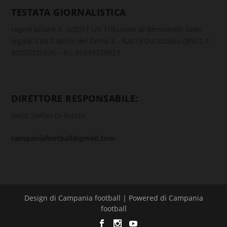
TESTATA GIORNALISTICA
registrazione n. 4/2017 c/o Tribunale di Benevento Sede
legale: Cda Caprile del Cerro 3 – 82015 Durazzano (BN) C.F.
92070220626 – P.I. 01693720623
DIRETTORE RESPONSABILE:
Ionut Stefan Di Nuzzo
campaniafootball@gmail.com
Design di Campania football | Powered di Campania
football