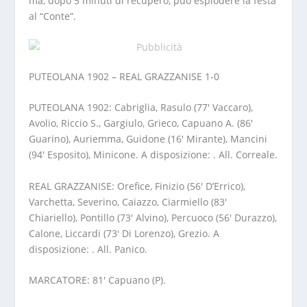
ma, dopo 5 minuti di recupero, può esplodere la festa
al “Conte”.
PUTEOLANA 1902 – REAL GRAZZANISE 1-0
PUTEOLANA 1902: Cabriglia, Rasulo (77′ Vaccaro),
Avolio, Riccio S., Gargiulo, Grieco, Capuano A. (86′
Guarino), Auriemma, Guidone (16′ Mirante), Mancini
(94′ Esposito), Minicone. A disposizione: . All. Correale.
REAL GRAZZANISE: Orefice, Finizio (56′ D’Errico),
Varchetta, Severino, Caiazzo, Ciarmiello (83′
Chiariello), Pontillo (73′ Alvino), Percuoco (56′ Durazzo),
Calone, Liccardi (73′ Di Lorenzo), Grezio. A
disposizione: . All. Panico.
MARCATORE: 81′ Capuano (P).
ARBITRO: Donato Battipaglia di Torre Annunziata.