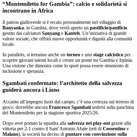
incontrano in Africa
Il patron gialloverde si è recato personalmente nel villaggio di
Banyanka
, in Gambia, dove verrà aperto un
pastificio/panificio
gestito dai calciatori
Sanyang
e
Kanteh
. Un’iniziativa di grande
valore sociale, che offrirà nuove opportunità e dignità alla comunità
locale.
In parallelo, si terranno anche un
torneo
e uno
stage calcistico
per
scoprire giovani talenti locali e creare un ponte tra Gambia e Irpinia.
Una visione che dimostra come lo sport possa essere strumento di
inclusione e speranza.
Sgambati confermato: l’architetto della salvezza
guiderà ancora i Lions
Accanto all’impegno fuori dal campo, c’è una certezza sul terreno di
gioco: dovrebbe ancora
Francesco Sgambati
sedersi sulla panchina
del Montemiletto per la stagione sportiva 2025/26.
Dopo aver portato la squadra alla
salvezza nei play-out
grazie alla
vittoria per 2-1 contro il Sant’Antonio Abate (reti di
Cossentino
e
Malano
), la società ha deciso di
puntare con convinzione sulla
sua leadership
.