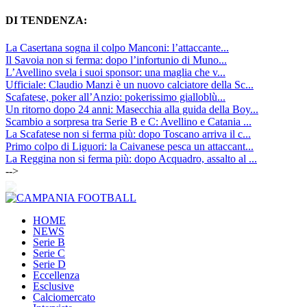
DI TENDENZA:
La Casertana sogna il colpo Manconi: l’attaccante...
Il Savoia non si ferma: dopo l’infortunio di Muno...
L’Avellino svela i suoi sponsor: una maglia che v...
Ufficiale: Claudio Manzi è un nuovo calciatore della Sc...
Scafatese, poker all’Anzio: pokerissimo gialloblù...
Un ritorno dopo 24 anni: Masecchia alla guida della Boy...
Scambio a sorpresa tra Serie B e C: Avellino e Catania ...
La Scafatese non si ferma più: dopo Toscano arriva il c...
Primo colpo di Liguori: la Caivanese pesca un attaccant...
La Reggina non si ferma più: dopo Acquadro, assalto al ...
-->
HOME
NEWS
Serie B
Serie C
Serie D
Eccellenza
Esclusive
Calciomercato
Interviste