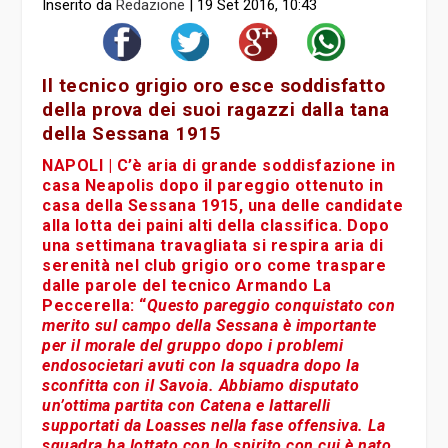
Inserito da
Redazione
|
19 Set 2016, 10:43
Il tecnico grigio oro esce soddisfatto
della prova dei suoi ragazzi dalla tana
della Sessana 1915
NAPOLI
| C’è aria di grande soddisfazione in
casa Neapolis dopo il pareggio ottenuto in
casa della Sessana 1915, una delle candidate
alla lotta dei paini alti della classifica. Dopo
una settimana travagliata si respira aria di
serenità nel club grigio oro come traspare
dalle parole del tecnico
Armando La
Peccerella
: “
Questo pareggio conquistato con
merito sul campo della Sessana è importante
per il morale del gruppo dopo i problemi
endosocietari avuti con la squadra dopo la
sconfitta con il Savoia. Abbiamo disputato
un’ottima partita con Catena e Iattarelli
supportati da Loasses nella fase offensiva. La
squadra ha lottato con lo spirito con cui è nato