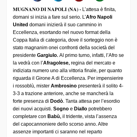
MUGNANO DI NAPOLI (NA) -
L’attesa è finita,
domani si inizia a fare sul serio. L’
Afro Napoli
United
domani inizierà il suo cammino in
Eccellenza, esortando nel nuovo format della
Coppa Italia di categoria, dove il sorteggio non è
stato magnanim onei confronti della società del
presidente
Gargiulo.
Al primo turno, infatti, l’Afro se
la vedrà con l’
Afragolese,
regina del mercato e
indiziata numero uno alla vittoria finale, per quanto
riguarda il Girone A di Eccellenza. Per impensierire
i rossoblù, mister
Ambrosino
presenterà il solito 4-
3-3 a trazione anteriore, anche se mancherà la
forte presenza di
Dodò
. Tanta attesa per l’esordio
dei nuovi acquisti.
Sogno
e
Diallo
potrebbero
completare con
Babù,
il tridente, vista l’assenza
del capocannoniere dello scorso anno. Altre
assenze importanti ci saranno nel reparto