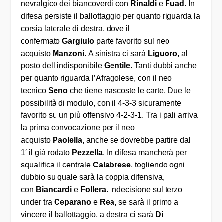
nevralgico dei biancoverdi con
Rinaldi
e
Fuad
. In
difesa persiste il ballottaggio per quanto riguarda la
corsia laterale di destra, dove il
confermato
Gargiulo
parte favorito sul neo
acquisto
Manzoni.
A sinistra ci sarà
Liguoro,
al
posto dell’indisponibile
Gentile.
Tanti dubbi anche
per quanto riguarda l’Afragolese, con il neo
tecnico
Seno
che tiene nascoste le carte. Due le
possibilità di modulo, con il 4-3-3 sicuramente
favorito su un più offensivo 4-2-3-1. Tra i pali arriva
la prima convocazione per il neo
acquisto
Paolella,
anche se dovrebbe partire dal
1′ il già rodato
Pezzella
. In difesa mancherà per
squalifica il centrale
Calabrese
, togliendo ogni
dubbio su quale sarà la coppia difensiva,
con
Biancardi
e
Follera.
Indecisione sul terzo
under tra
Ceparano
e
Rea,
se sarà il primo a
vincere il ballottaggio, a destra ci sarà
Di