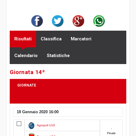
Risultati
Classifica
Marcatori
Calendario
Statistiche
Giornata 14ª
GIORNATE
18 Gennaio 2020 16:00
13
14
15
16
17
Agropoli U19
-
Finale