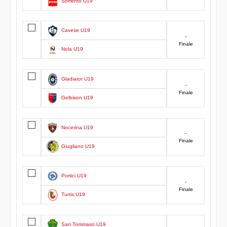
Sorrento U19
Cavese U19
-
Finale
Nola U19
Gladiator U19
-
Finale
Gelbison U19
Nocerina U19
-
Finale
Giugliano U19
Portici U19
-
Finale
Turris U19
San Tommaso U19