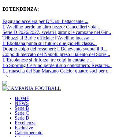
DI TENDENZA:
Faggiano accelera per D’Ursi: l’attaccante ...
L’Avellino perde un altro pezzo: Cancellieri vola...
Serie D 2026/2027, svelati i gironi: le campane nel Gir...
Tribuzzi al Bari è ufficiale: l’Avellino incassa ...
L’Ebolitana punta sul futuro: due gioielli classe...
Doppio colpo dei rossoneri: il Benevento svuota il R...
Colpo di mercato del Napoli: preso il talento del Sorre...
L’Ercolanese si rinforza: tre colpi in entrata e ...
Lo Sporting Cervino perde il suo condottiero: Resta ter...
La rinascita del San Marzano Calcio: quattro soci per r...
-->
HOME
NEWS
Serie B
Serie C
Serie D
Eccellenza
Esclusive
Calciomercato