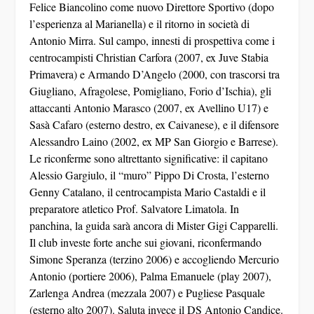
Felice Biancolino
come nuovo Direttore Sportivo (dopo
l’esperienza al Marianella) e il ritorno in società di
Antonio Mirra
. Sul campo, innesti di prospettiva come i
centrocampisti
Christian Carfora
(2007, ex Juve Stabia
Primavera) e
Armando D’Angelo
(2000, con trascorsi tra
Giugliano, Afragolese, Pomigliano, Forio d’Ischia), gli
attaccanti
Antonio Marasco
(2007, ex Avellino U17) e
Sasà Cafaro
(esterno destro, ex Caivanese), e il difensore
Alessandro Laino
(2002, ex MP San Giorgio e Barrese).
Le riconferme sono altrettanto significative: il capitano
Alessio Gargiulo
, il “muro”
Pippo Di Crosta
, l’esterno
Genny Catalano
, il centrocampista
Mario Castaldi
e il
preparatore atletico Prof.
Salvatore Limatola
. In
panchina, la guida sarà ancora di
Mister Gigi Capparelli
.
Il club investe forte anche sui giovani, riconfermando
Simone Speranza
(terzino 2006) e accogliendo
Mercurio
Antonio
(portiere 2006),
Palma Emanuele
(play 2007),
Zarlenga Andrea
(mezzala 2007) e
Pugliese Pasquale
(esterno alto 2007). Saluta invece il DS
Antonio Candice
.