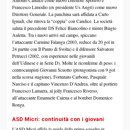
Antonio Candice
come nuovo Direttore Sportivo e
Francesco Limodio
(ex presidente Us Angri) come nuovo
Direttore Generale. La panchina sarà affidata a
Carlo
Ignudi
, che ritrova la “coppia” con Candice. La società
saluta il precedente DS Felice Biancolino e mister Biagio
Auletta. Tra i nuovi arrivi sul campo, spiccano
l’attaccante
Carmine Falanga
(2003, reduce da 20 gol in
24 partite con Il Punto di Svolta) e il difensore
Salvatore
Petrucci
(2002, con esperienze nelle giovanili
dell’Udinese e in Serie D). Molte le riconferme di peso: i
centrocampisti
Giovanni Scuotto
(protagonista con 9 gol
nella scorsa stagione),
Fortunato Carbone
,
Pasquale
Narciso
e il capitano
Vincenzo D’Andrea
, oltre al portiere
Francesco Lamarra
, al jolly
Francesco Riverso
,
all’attaccante
Emanuele Catena
e al bomber
Domenico
Ronga
.
ASD Micri: continuità con i giovani
L’
ASD Micri
affida la guida della prima squadra in