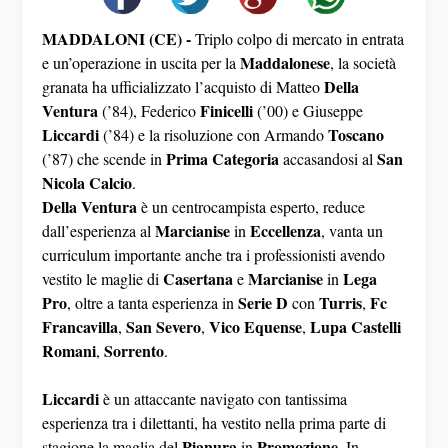
MADDALONI (CE) -
Triplo colpo di mercato in entrata
Maddalonese
e un’operazione in uscita per la
, la società
Della
granata ha ufficializzato l’acquisto di Matteo
Ventura
Finicelli
(’84), Federico
(’00) e Giuseppe
Liccardi
Toscano
(’84) e la risoluzione con Armando
Prima Categoria
San
(’87) che scende in
accasandosi al
Nicola Calcio
.
Della Ventura
è un centrocampista esperto, reduce
Marcianise
Eccellenza
dall’esperienza al
in
, vanta un
curriculum importante anche tra i professionisti avendo
Casertana
Marcianise
Lega
vestito le maglie di
e
in
Pro
Serie D
Turris
Fc
, oltre a tanta esperienza in
con
,
Francavilla
San
Severo
Vico Equense
Lupa Castelli
,
,
,
Romani
Sorrento
,
.
Liccardi
è un attaccante navigato con tantissima
esperienza tra i dilettanti, ha vestito nella prima parte di
Pianura
Promozione
stagione la maglia del
in
. In