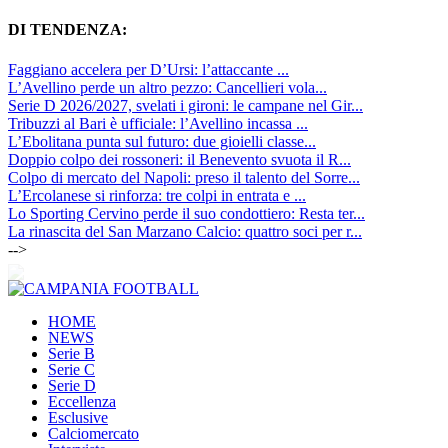
DI TENDENZA:
Faggiano accelera per D’Ursi: l’attaccante ...
L’Avellino perde un altro pezzo: Cancellieri vola...
Serie D 2026/2027, svelati i gironi: le campane nel Gir...
Tribuzzi al Bari è ufficiale: l’Avellino incassa ...
L’Ebolitana punta sul futuro: due gioielli classe...
Doppio colpo dei rossoneri: il Benevento svuota il R...
Colpo di mercato del Napoli: preso il talento del Sorre...
L’Ercolanese si rinforza: tre colpi in entrata e ...
Lo Sporting Cervino perde il suo condottiero: Resta ter...
La rinascita del San Marzano Calcio: quattro soci per r...
-->
HOME
NEWS
Serie B
Serie C
Serie D