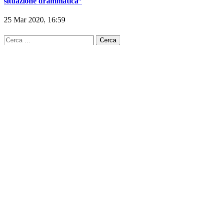
L’INTERVISTA| Guardabascio: “Allenamenti intensi anche in
casa perché c’è voglia di tornare in campo. Ad Ariano
situazione drammatica”
25 Mar 2020, 16:59
Ricerca
per: