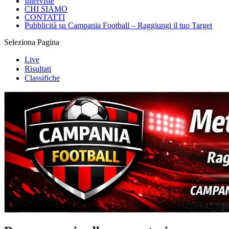
Eccellenza
Esclusive
Calciomercato
Interviste
CHI SIAMO
CONTATTI
Pubblicità su Campania Football – Raggiungi il tuo Target
Seleziona Pagina
Live
Risultati
Classifiche