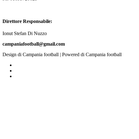
Testata giornalistica
registrazione n. 4/2017 c/o Tribunale di Benevento Sede legale: Cda
Caprile del Cerro 3 – 82015 Durazzano (BN) C.F. 92070220626 –
P.I. 01693720623
Direttore Responsabile:
Ionut Stefan Di Nuzzo
campaniafootball@gmail.com
Design di Campania football | Powered di Campania football