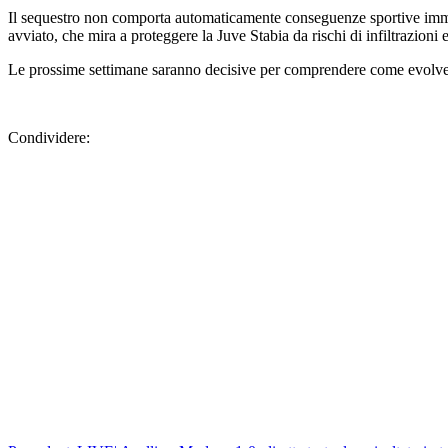
avviato, che mira a proteggere la Juve Stabia da rischi di infiltrazioni 
Le prossime settimane saranno decisive per comprendere come evolverà 
Condividere:
Precedente
LIVE| Avellino-Modena 1-0: diretta testuale e risultato in 