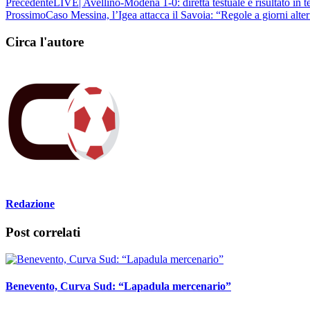
Prossimo
Caso Messina, l’Igea attacca il Savoia: “Regole a giorni alter
Circa l'autore
Redazione
Post correlati
Benevento, Curva Sud: “Lapadula mercenario”
12 Gen 2022, 22:06