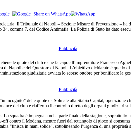
oogle+
Share on WhatsApp
ietaria. Il Tribunale di Napoli – Sezione Misure di Prevenzione – ha dis
colo 34, comma 7, del Codice Antimafia. La Polizia di Stato ha dato ese
e detiene le quote del club e che fa capo all’imprenditore Francesco Agne
di Napoli e del Questore di Napoli. L’obiettivo dichiarato è quello di p
mministrazione giudiziaria avviata lo scorso ottobre per bonificare la ges
in incognito” delle quote da Solmate alla Stabia Capital, operazione che
ance del club e riafferma il controllo diretto degli organi giudiziari sul
 La squadra è impegnata nella parte finale della stagione, soprattutto nel
y-off contro il Modena, mentre fuori dal rettangolo di gioco si consuma un
bia “finisca in mani solide”, sottolineando l’urgenza di una proprietà sta
te, ma rappresenta un segnale forte sulla necessità di tutelare l’integr