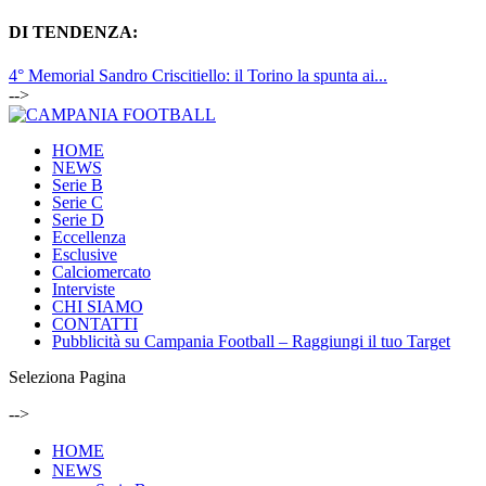
DI TENDENZA:
4° Memorial Sandro Criscitiello: il Torino la spunta ai...
-->
HOME
NEWS
Serie B
Serie C
Serie D
Eccellenza
Esclusive
Calciomercato
Interviste
CHI SIAMO
CONTATTI
Pubblicità su Campania Football – Raggiungi il tuo Target
Seleziona Pagina
-->
HOME
NEWS