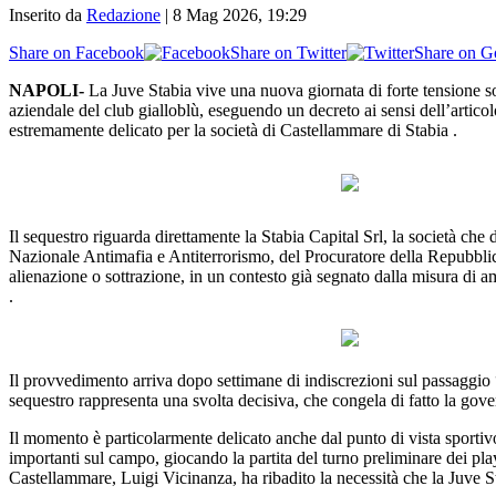
Inserito da
Redazione
|
8 Mag 2026, 19:29
Share on Facebook
Share on Twitter
Share on G
NAPOLI-
La Juve Stabia vive una nuova giornata di forte tensione soc
aziendale del club gialloblù, eseguendo un decreto ai sensi dell’arti
estremamente delicato per la società di Castellammare di Stabia .
Il sequestro riguarda direttamente la Stabia Capital Srl, la società ch
Nazionale Antimafia e Antiterrorismo, del Procuratore della Repubblica 
alienazione o sottrazione, in un contesto già segnato dalla misura di a
.
Il provvedimento arriva dopo settimane di indiscrezioni sul passaggio “
sequestro rappresenta una svolta decisiva, che congela di fatto la govern
Il momento è particolarmente delicato anche dal punto di vista sportivo.
importanti sul campo, giocando la partita del turno preliminare dei pla
Castellammare, Luigi Vicinanza, ha ribadito la necessità che la Juve Sta
Il sequestro non comporta automaticamente conseguenze sportive immedia