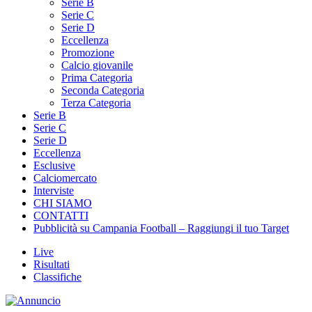
Serie B
Serie C
Serie D
Eccellenza
Promozione
Calcio giovanile
Prima Categoria
Seconda Categoria
Terza Categoria
Serie B
Serie C
Serie D
Eccellenza
Esclusive
Calciomercato
Interviste
CHI SIAMO
CONTATTI
Pubblicità su Campania Football – Raggiungi il tuo Target
Live
Risultati
Classifiche