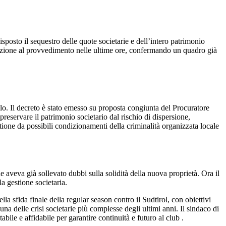
posto il sequestro delle quote societarie e dell’intero patrimonio
cuzione al provvedimento nelle ultime ore, confermando un quadro già
llo. Il decreto è stato emesso su proposta congiunta del Procuratore
reservare il patrimonio societario dal rischio di dispersione,
tione da possibili condizionamenti della criminalità organizzata locale
 aveva già sollevato dubbi sulla solidità della nuova proprietà. Ora il
la gestione societaria.
la sfida finale della regular season contro il Sudtirol, con obiettivi
a delle crisi societarie più complesse degli ultimi anni. Il sindaco di
bile e affidabile per garantire continuità e futuro al club .
ità aziendale del club. La misura si inserisce in un percorso già