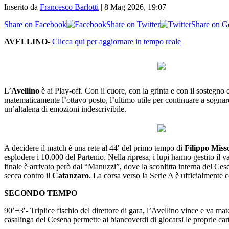
Inserito da
Francesco Barlotti
|
8 Mag 2026, 19:07
Share on Facebook
Share on Twitter
Share on G
AVELLINO-
Clicca qui per aggiornare in tempo reale
L’
Avellino
è ai Play-off. Con il cuore, con la grinta e con il sostegn
matematicamente l’ottavo posto, l’ultimo utile per continuare a sognare
un’altalena di emozioni indescrivibile.
A decidere il match è una rete al 44′ del primo tempo di
Filippo Miss
esplodere i 10.000 del Partenio. Nella ripresa, i lupi hanno gestito il
finale è arrivato però dal “Manuzzi”, dove la sconfitta interna del Ce
secca contro il
Catanzaro
. La corsa verso la Serie A è ufficialmente 
SECONDO TEMPO
90’+3′- Triplice fischio del direttore di gara, l’Avellino vince e va ma
casalinga del Cesena permette ai biancoverdi di giocarsi le proprie car
90′- Tre minuti di recupero.