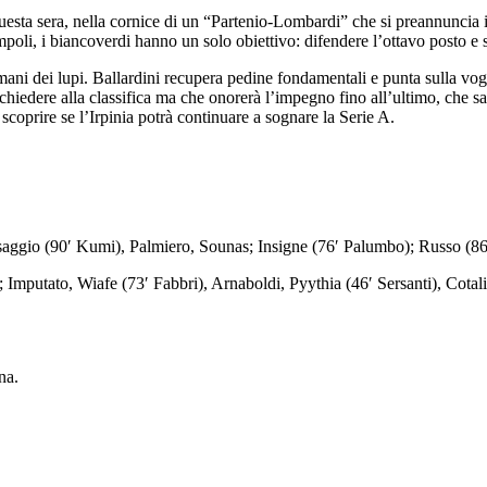
Questa sera, nella cornice di un “Partenio-Lombardi” che si preannuncia 
poli, i biancoverdi hanno un solo obiettivo: difendere l’ottavo posto e 
ani dei lupi. Ballardini recupera pedine fondamentali e punta sulla vogl
hiedere alla classifica ma che onorerà l’impegno fino all’ultimo, che sa 
 scoprire se l’Irpinia potrà continuare a sognare la Serie A.
Besaggio (90′ Kumi), Palmiero, Sounas; Insigne (76′ Palumbo); Russo (86
Imputato, Wiafe (73′ Fabbri), Arnaboldi, Pyythia (46′ Sersanti), Cotali
na.