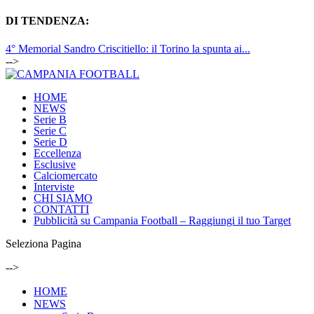
DI TENDENZA:
4° Memorial Sandro Criscitiello: il Torino la spunta ai...
-->
HOME
NEWS
Serie B
Serie C
Serie D
Eccellenza
Esclusive
Calciomercato
Interviste
CHI SIAMO
CONTATTI
Pubblicità su Campania Football – Raggiungi il tuo Target
Seleziona Pagina
-->
HOME
NEWS