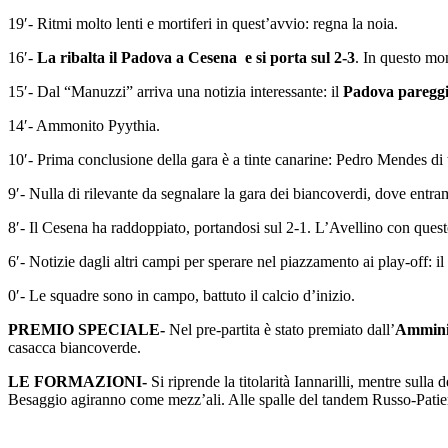
19′- Ritmi molto lenti e mortiferi in quest’avvio: regna la noia.
16′-
La ribalta il Padova a Cesena e si porta sul 2-3
. In questo mom
15′- Dal “Manuzzi” arriva una notizia interessante: il
Padova pareggia 
14′- Ammonito Pyythia.
10′- Prima conclusione della gara è a tinte canarine: Pedro Mendes di te
9′- Nulla di rilevante da segnalare la gara dei biancoverdi, dove entr
8′- Il Cesena ha raddoppiato, portandosi sul 2-1. L’Avellino con questo
6′- Notizie dagli altri campi per sperare nel piazzamento ai play-off:
0′- Le squadre sono in campo, battuto il calcio d’inizio.
PREMIO SPECIALE-
Nel pre-partita è stato premiato dall’
Amminis
casacca biancoverde.
LE FORMAZIONI-
Si riprende la titolarità Iannarilli, mentre sull
Besaggio agiranno come mezz’ali. Alle spalle del tandem Russo-Patierno