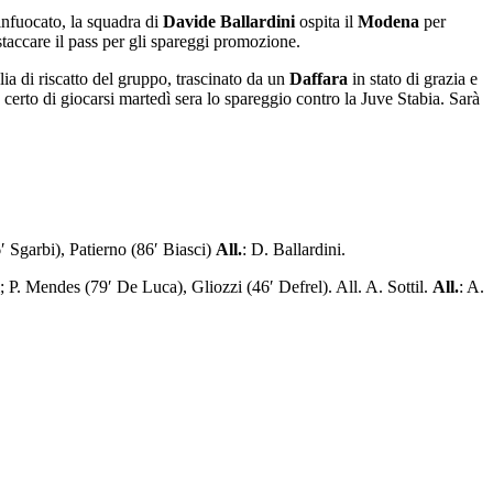
infuocato, la squadra di
Davide Ballardini
ospita il
Modena
per
staccare il pass per gli spareggi promozione.
ia di riscatto del gruppo, trascinato da un
Daffara
in stato di grazia e
certo di giocarsi martedì sera lo spareggio contro la Juve Stabia. Sarà
′ Sgarbi), Patierno (86′ Biasci)
All.
: D. Ballardini.
; P. Mendes (79′ De Luca), Gliozzi (46′ Defrel). All. A. Sottil.
All.
: A.