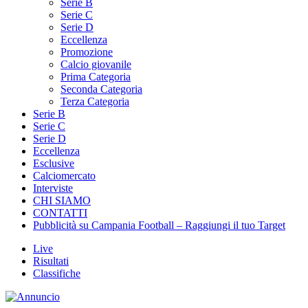
Serie B
Serie C
Serie D
Eccellenza
Promozione
Calcio giovanile
Prima Categoria
Seconda Categoria
Terza Categoria
Serie B
Serie C
Serie D
Eccellenza
Esclusive
Calciomercato
Interviste
CHI SIAMO
CONTATTI
Pubblicità su Campania Football – Raggiungi il tuo Target
Live
Risultati
Classifiche