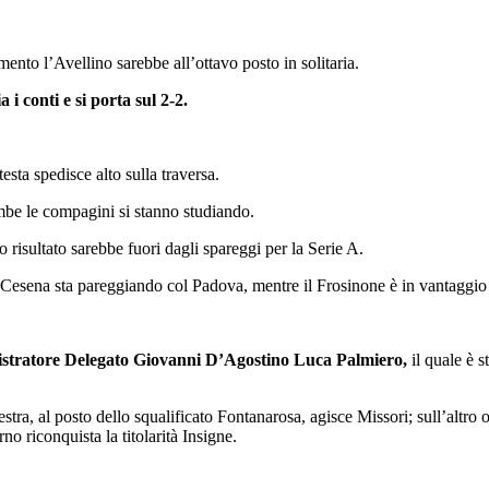
ento l’Avellino sarebbe all’ottavo posto in solitaria.
i conti e si porta sul 2-2.
sta spedisce alto sulla traversa.
ambe le compagini si stanno studiando.
 risultato sarebbe fuori dagli spareggi per la Serie A.
 il Cesena sta pareggiando col Padova, mentre il Frosinone è in vantaggi
tratore Delegato Giovanni D’Agostino
Luca Palmiero,
il quale è 
a destra, al posto dello squalificato Fontanarosa, agisce Missori; sull’alt
 riconquista la titolarità Insigne.