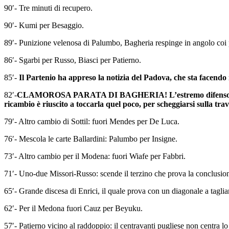
90′- Kumi per Besaggio.
89′- Punizione velenosa di Palumbo, Bagheria respinge in angolo coi
86′- Sgarbi per Russo, Biasci per Patierno.
85′-
Il Partenio ha appreso la notizia del Padova, che sta facendo i
82′-
CLAMOROSA PARATA DI BAGHERIA! L’estremo difensore modene
ricambio è riuscito a toccarla quel poco, per scheggiarsi sulla trav
79′- Altro cambio di Sottil: fuori Mendes per De Luca.
76′- Mescola le carte Ballardini: Palumbo per Insigne.
73′- Altro cambio per il Modena: fuori Wiafe per Fabbri.
71′- Uno-due Missori-Russo: scende il terzino che prova la conclusion
65′- Grande discesa di Enrici, il quale prova con un diagonale a tagli
62′- Per il Medona fuori Cauz per Beyuku.
57′- Patierno vicino al raddoppio: il centravanti pugliese non centra lo 
stato vano.