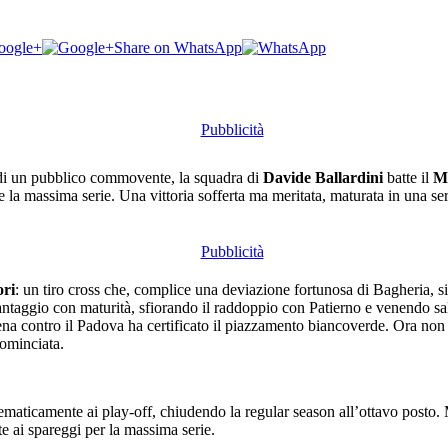
oogle+
Share on WhatsApp
o di un pubblico commovente, la squadra di
Davide Ballardini
batte il
M
 la massima serie. Una vittoria sofferta ma meritata, maturata in una ser
ori
: un tiro cross che, complice una deviazione fortunosa di Bagheria, si
 vantaggio con maturità, sfiorando il raddoppio con Patierno e venendo s
sena contro il Padova ha certificato il piazzamento biancoverde. Ora non
cominciata.
tematicamente ai play-off, chiudendo la regular season all’ottavo posto. M
te ai spareggi per la massima serie.