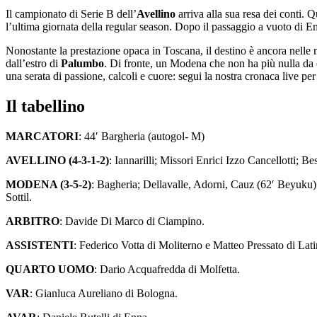
Il campionato di Serie B dell’
Avellino
arriva alla sua resa dei conti. 
l’ultima giornata della regular season. Dopo il passaggio a vuoto di Em
Nonostante la prestazione opaca in Toscana, il destino è ancora nelle m
dall’estro di
Palumbo
. Di fronte, un Modena che non ha più nulla da c
una serata di passione, calcoli e cuore: segui la nostra cronaca live per
Il tabellino
MARCATORI
: 44′ Bargheria (autogol- M)
AVELLINO (4-3-1-2)
: Iannarilli; Missori Enrici Izzo Cancellotti; 
MODENA (3-5-2)
: Bagheria; Dellavalle, Adorni, Cauz (62′ Beyuku); 
Sottil.
ARBITRO
: Davide Di Marco di Ciampino.
ASSISTENTI
: Federico Votta di Moliterno e Matteo Pressato di Lati
QUARTO UOMO
: Dario Acquafredda di Molfetta.
VAR
: Gianluca Aureliano di Bologna.
AVAR
: Daniele Rutelli di Enna.